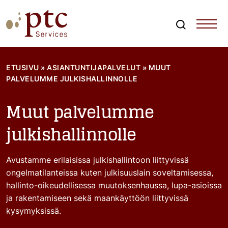
Skip
to
content
Search
PTCServices
Suomen johtava julkisten hankintojen asiantuntija ja
kouluttaja
ETUSIVU
»
ASIANTUNTIJAPALVELUT
»
MUUT
PALVELUMME JULKISHALLINNOLLE
Muut palvelumme
julkishallinnolle
Avustamme erilaisissa julkishallintoon liittyvissä
ongelmatilanteissa kuten julkisuuslain soveltamisessa,
hallinto-oikeudellisessa muutoksenhaussa, lupa-asioissa
ja rakentamiseen sekä maankäyttöön liittyvissä
kysymyksissä.