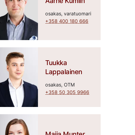
Aarne Kumlin
osakas, varatuomari
+358 400 180 666
Tuukka
Lappalainen
osakas, OTM
+358 50 305 9966
Maija Munter