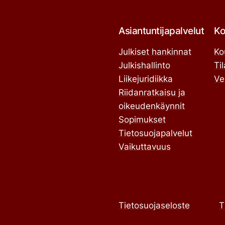
Asiantuntijapalvelut
Ko
Julkiset hankinnat
Ko
Julkishallinto
Ti
Liikejuridiikka
Ve
Riidanratkaisu ja
oikeudenkäynnit
Sopimukset
Tietosuojapalvelut
Vaikuttavuus
Tietosuojaseloste
T