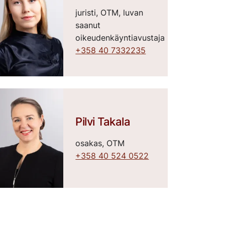
juristi, OTM, luvan
saanut
oikeudenkäyntiavustaja
+358 40 7332235
Pilvi Takala
osakas, OTM
+358 40 524 0522