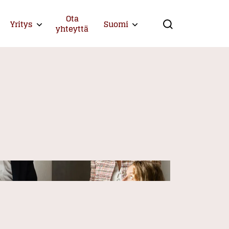
Ota
Yritys
Suomi
Expand child menu
Expand child menu
yhteyttä
Search