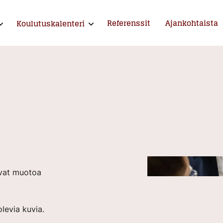
Referenssit
Ajankohtaista
Koulutuskalenteri
xpand child menu
Expand child menu
ntija ja kouluttaja
vat muotoa
levia kuvia.