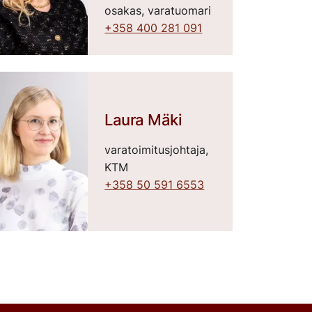
osakas, varatuomari
+358 400 281 091
Laura Mäki
varatoimitusjohtaja,
KTM
+358 50 591 6553