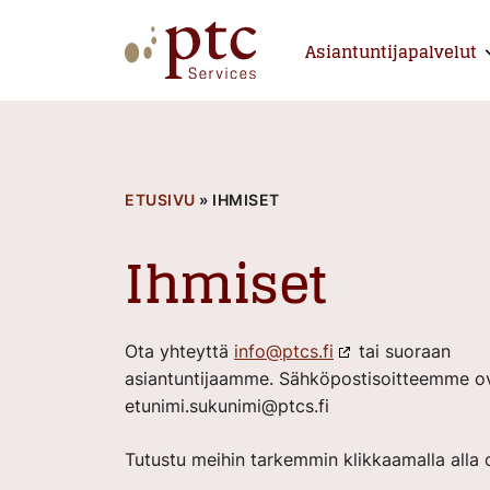
Skip
to
Asiantuntijapalvelut
E
content
PTCServices
Suomen johtava julkisten hankintojen asiantu
ETUSIVU
»
IHMISET
Ihmiset
Ota yhteyttä
info@ptcs.fi
tai suoraan
asiantuntijaamme. Sähköpostisoitteemme o
etunimi.sukunimi@ptcs.fi
Tutustu meihin tarkemmin klikkaamalla alla o