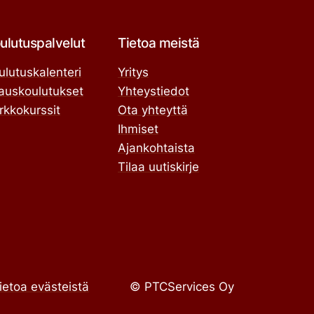
ulutuspalvelut
Tietoa meistä
ulutuskalenteri
Yritys
lauskoulutukset
Yhteystiedot
rkkokurssit
Ota yhteyttä
Ihmiset
Ajankohtaista
Tilaa uutiskirje
ietoa evästeistä
© PTCServices Oy