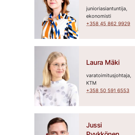
junioriasiantuntija,
ekonomisti
+358 45 862 9929
Laura Mäki
varatoimitusjohtaja,
KTM
+358 50 591 6553
Jussi
Pyykkönen