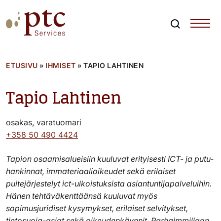
Skip
to
content
Search
PTCServices
Suomen johtava julkisten hankintojen asiantuntija ja
kouluttaja
ETUSIVU
»
IHMISET
»
TAPIO LAHTINEN
Tapio Lahtinen
osakas, varatuomari
+358 50 490 4424
Tapion osaamisalueisiin kuuluvat erityisesti ICT- ja putu-
hankinnat, immateriaalioikeudet sekä erilaiset
puitejärjestelyt ict-ulkoistuksista asiantuntijapalveluihin.
Hänen tehtäväkenttäänsä kuuluvat myös
sopimusjuridiset kysymykset, erilaiset selvitykset,
tietosuoja-asiat sekä oikeudenkäynnit. Parhaimmillaan