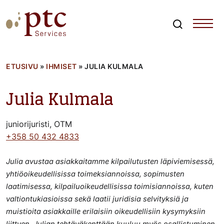
Skip
to
content
Search
PTCServices
Suomen johtava julkisten hankintojen asiantuntija ja
kouluttaja
ETUSIVU
»
IHMISET
»
JULIA KULMALA
Julia Kulmala
juniorijuristi, OTM
+358 50 432 4833
Julia avustaa asiakkaitamme kilpailutusten läpiviemisessä,
yhtiöoikeudellisissa toimeksiannoissa, sopimusten
laatimisessa, kilpailuoikeudellisissa toimisiannoissa, kuten
valtiontukiasioissa sekä laatii juridisia selvityksiä ja
muistioita asiakkaille erilaisiin oikeudellisiin kysymyksiin
liittyen. Julian tehtäväkenttään kuuluu myös osallistuminen