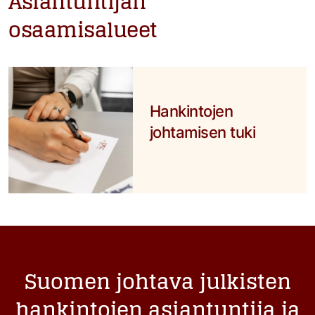
Asiantuntijan
osaamisalueet
Hankintojen
johtamisen tuki
Suomen johtava julkisten
hankintojen asiantuntija ja