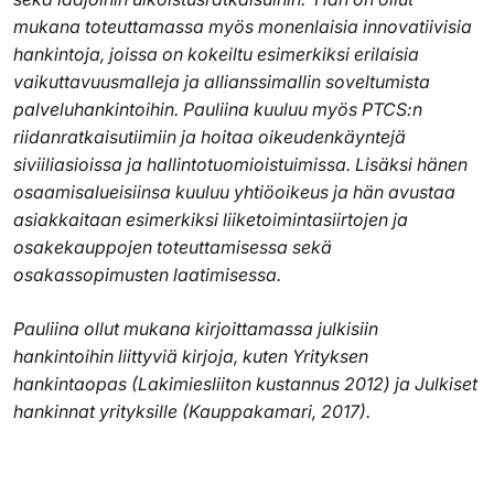
mukana toteuttamassa myös monenlaisia innovatiivisia
hankintoja, joissa on kokeiltu esimerkiksi erilaisia
vaikuttavuusmalleja ja allianssimallin soveltumista
palveluhankintoihin. Pauliina kuuluu myös PTCS:n
riidanratkaisutiimiin ja hoitaa oikeudenkäyntejä
siviiliasioissa ja hallintotuomioistuimissa. Lisäksi hänen
osaamisalueisiinsa kuuluu yhtiöoikeus ja hän avustaa
asiakkaitaan esimerkiksi liiketoimintasiirtojen ja
osakekauppojen toteuttamisessa sekä
osakassopimusten laatimisessa.
Pauliina ollut mukana kirjoittamassa julkisiin
hankintoihin liittyviä kirjoja, kuten Yrityksen
hankintaopas (Lakimiesliiton kustannus 2012) ja Julkiset
hankinnat yrityksille (Kauppakamari, 2017).