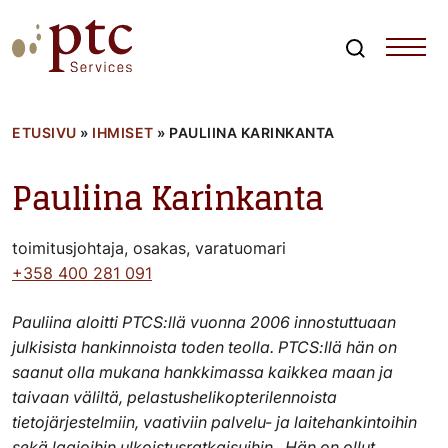
Skip
to
content
Search
PTCServices
Suomen johtava julkisten hankintojen asiantuntija ja
kouluttaja
ETUSIVU
»
IHMISET
»
PAULIINA KARINKANTA
Pauliina Karinkanta
toimitusjohtaja, osakas, varatuomari
+358 400 281 091
Pauliina aloitti PTCS:llä vuonna 2006 innostuttuaan
julkisista hankinnoista toden teolla. PTCS:llä hän on
saanut olla mukana hankkimassa kaikkea maan ja
taivaan väliltä, pelastushelikopterilennoista
tietojärjestelmiin, vaativiin palvelu- ja laitehankintoihin
sekä laajoihin ulkoistusratkaisuihin. Hän on ollut