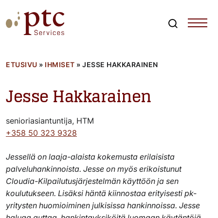
Skip
to
content
Search
PTCServices
Suomen johtava julkisten hankintojen asiantuntija ja
kouluttaja
ETUSIVU
»
IHMISET
»
JESSE HAKKARAINEN
Jesse Hakkarainen
senioriasiantuntija, HTM
+358 50 323 9328
Jessellä on laaja-alaista kokemusta erilaisista
palveluhankinnoista.
Jesse on myös erikoistunut
Cloudia-Kilpailutusjärjestelmän käyttöön ja sen
koulutukseen. Lisäksi häntä kiinnostaa erityisesti pk-
yritysten huomioiminen julkisissa hankinnoissa. Jesse
haluaa auttaa hankintayksiköitä luomaan käytäntöjä,