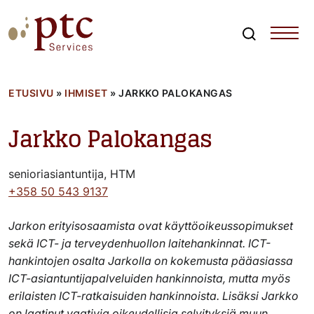
Skip
to
content
Search
PTCServices
Suomen johtava julkisten hankintojen asiantuntija ja
kouluttaja
ETUSIVU
»
IHMISET
»
JARKKO PALOKANGAS
Jarkko Palokangas
senioriasiantuntija, HTM
+358 50 543 9137
Jarkon erityisosaamista ovat käyttöoikeussopimukset
sekä ICT- ja terveydenhuollon laitehankinnat. ICT-
hankintojen osalta Jarkolla on kokemusta pääasiassa
ICT-asiantuntijapalveluiden hankinnoista, mutta myös
erilaisten ICT-ratkaisuiden hankinnoista. Lisäksi Jarkko
on laatinut vaativia oikeudellisia selvityksiä muun