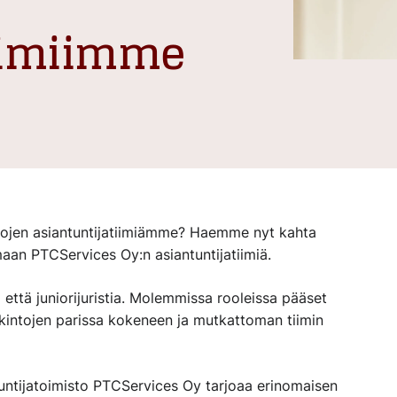
tiimiimme
ntojen asiantuntijatiimiämme? Haemme nyt kahta
maan PTCServices Oy:n asiantuntijatiimiä.
ttä juniorijuristia. Molemmissa rooleissa pääset
kintojen parissa kokeneen ja mutkattoman tiimin
tuntijatoimisto PTCServices Oy tarjoaa erinomaisen