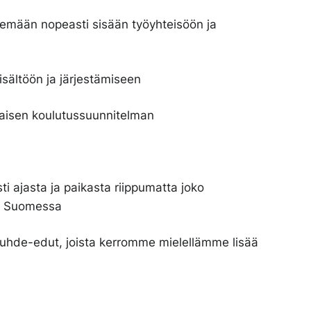
äsemään nopeasti sisään työyhteisöön ja
isältöön ja järjestämiseen
htaisen koulutussuunnitelman
i ajasta ja paikasta riippumatta joko
la Suomessa
ösuhde-edut, joista kerromme mielellämme lisää