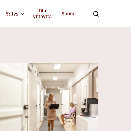
Ota
Suomi
Yritys
Expand child menu
yhteyttä
Search