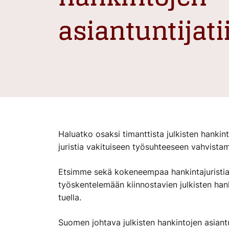
asiantuntija
Haluatko osaksi timanttista julkisten hanki
juristia vakituiseen työsuhteeseen vahvista
Etsimme sekä kokeneempaa hankintajuristia e
työskentelemään kiinnostavien julkisten han
tuella.
Suomen johtava julkisten hankintojen asian