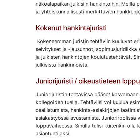
näköalapaikan julkisiin hankintoihin. Meill
ja yhteiskunnallisesti merkittävien hankkeid
Kokenut hankintajuristi
Kokeneemman juristin tehtäviin kuuluvat erit
selvitykset ja -lausunnot, sopimusjuridiikk
ja julkisten hankintojen koulutustehtävät. 
julkisista hankinnoista.
Juniorijuristi / oikeustieteen lopp
Juniorijuristin tehtävissä pääset kasvamaan 
kollegoiden tuella. Tehtäviisi voi kuulua esim
osallistumista, hankinta-asiakirjojen laatimi
asiakastyössä avustamista. Junioriroolissa v
loppuvaiheessa. Sinulla tulisi kuitenkin olla 
asiantuntijaksi.