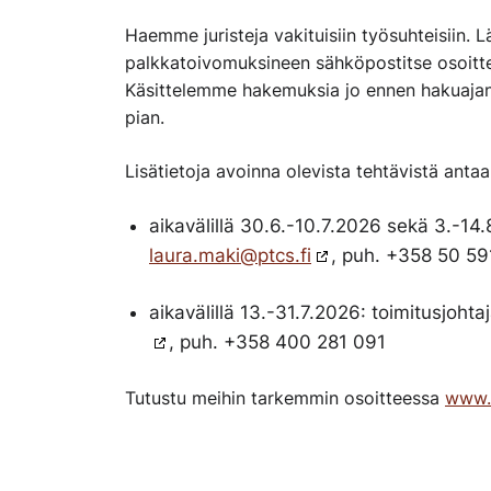
Haemme juristeja vakituisiin työsuhteisiin
palkkatoivomuksineen sähköpostitse osoit
Käsittelemme hakemuksia jo ennen hakuajan
pian.
Lisätietoja avoinna olevista tehtävistä ant
aikavälillä 30.6.-10.7.2026 sekä 3.-14
laura.maki@ptcs.fi
, puh. +358 50 5
aikavälillä 13.-31.7.2026: toimitusjohta
, puh. +358 400 281 091
Tutustu meihin tarkemmin osoitteessa
www.p