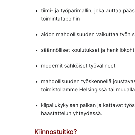
tiimi- ja työparimallin, joka auttaa pä
toimintatapoihin
aidon mahdollisuuden vaikuttaa työn s
säännölliset koulutukset ja henkilöko
modernit sähköiset työvälineet
mahdollisuuden työskennellä joustavast
toimistollamme Helsingissä tai muual
kilpailukykyisen palkan ja kattavat ty
haastattelun yhteydessä.
Kiinnostuitko?