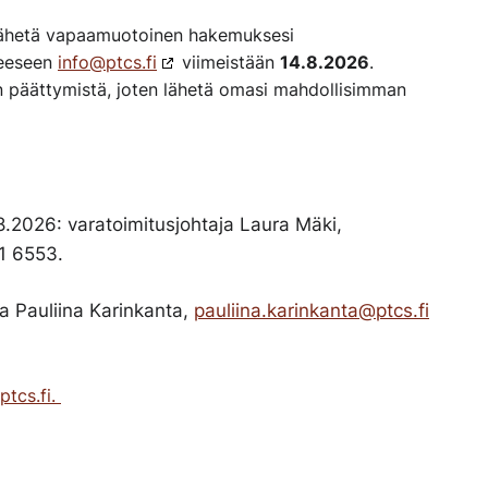
. Lähetä vapaamuotoinen hakemuksesi
teeseen
info@ptcs.fi
viimeistään
14.8.2026
.
 päättymistä, joten lähetä omasi mahdollisimman
aa
.8.2026: varatoimitusjohtaja Laura Mäki,
91 6553.
ja Pauliina Karinkanta,
pauliina.karinkanta@ptcs.fi
tcs.fi.