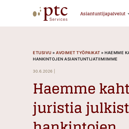
Skip
to
Asiantuntijapalvelut
E
content
PTCServices
Suomen johtava julkisten hankintojen asiantu
ETUSIVU
»
AVOIMET TYÖPAIKAT
»
HAEMME KA
HANKINTOJEN ASIANTUNTIJATIIMIIMME
30.6.2026
|
Haemme kah
juristia julkis
hankintojen