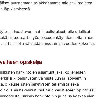
ä pääset avustamaan asiakkaitamme mielenkiintoisten
en läpiviemisessä.
yisesti haastavammat kilpailutukset, oikeudelliset
a sekä halutessasi myös oikeudenkäyntien hoitaminen
Sinulla tulisi olla vähintään muutaman vuoden kokemus
uvaiheen opiskelija
julkisten hankintojen asiantuntijaksi kokeneiden
erkiksi kilpailutusten valmisteluun ja läpivientiin
sta, oikeudellisten selvitysten tekemistä sekä
oit olla vastavalmistunut tai oikeustieteen opintojesi
kiinnostusta julkisiin hankintoihin ja halua kasvaa alan