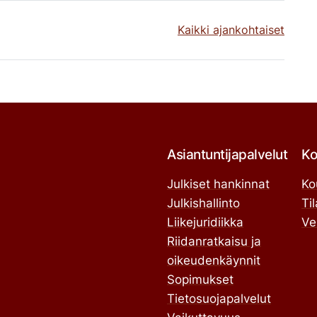
Kaikki ajankohtaiset
Asiantuntijapalvelut
Ko
Julkiset hankinnat
Ko
Julkishallinto
Ti
Liikejuridiikka
Ve
Riidanratkaisu ja
oikeudenkäynnit
Sopimukset
Tietosuojapalvelut