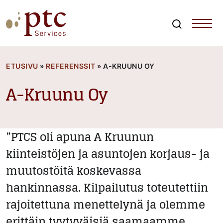
Skip
to
content
Search
PTCServices
Suomen johtava julkisten hankintojen asiantuntija ja
kouluttaja
ETUSIVU
»
REFERENSSIT
»
A-KRUUNU OY
A-Kruunu Oy
”PTCS oli apuna A Kruunun
kiinteistöjen ja asuntojen korjaus- ja
muutostöitä koskevassa
hankinnassa. Kilpailutus toteutettiin
rajoitettuna menettelynä ja olemme
erittäin tyytyväisiä saamaamme