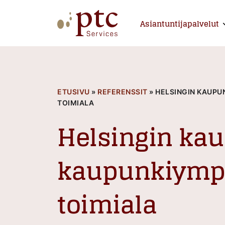
Skip
to
Asiantuntijapalvelut
E
content
PTCServices
Suomen johtava julkisten hankintojen asiantu
ETUSIVU
»
REFERENSSIT
»
HELSINGIN KAUPU
TOIMIALA
Helsingin ka
kaupunkiymp
toimiala