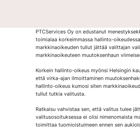
PTCServices Oy on edustanut menestyksekk
toimialaa korkeimmassa hallinto-oikeudessa 
markkinaoikeuden tullut jättää valittajan val
markkinaoikeuteen muutoksenhaun viimeisen
Korkein hallinto-oikeus myönsi Helsingin kau
että virka-ajan ilmoittaminen muutoksenhaku
hallinto-oikeus kumosi siten markkinaoikeud
tullut tutkia valitusta.
Ratkaisu vahvistaa sen, että valitus tulee j
valitusosoituksessa ei olisi nimenomaista mai
toimittaa tuomioistuimeen ennen sen aukioloa