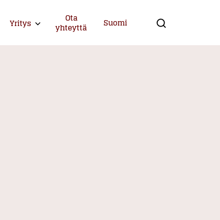
Ota
Suomi
Yritys
Expand child menu
yhteyttä
Search