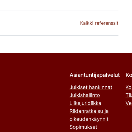
Kaikki referenssit
Asiantuntijapalvelut
Ko
Julkiset hankinnat
Ko
Julkishallinto
Ti
Liikejuridiikka
Ve
Riidanratkaisu ja
oikeudenkäynnit
Sopimukset