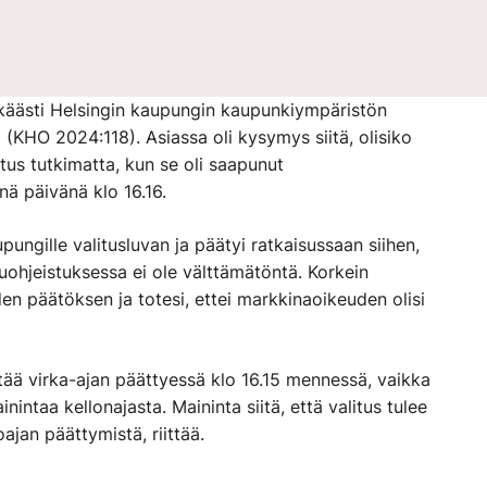
äästi Helsingin kaupungin kaupunkiympäristön
(KHO 2024:118). Asiassa oli kysymys siitä, olisiko
itus tutkimatta, kun se oli saapunut
ä päivänä klo 16.16.
pungille valitusluvan ja päätyi ratkaisussaan siihen,
ohjeistuksessa ei ole välttämätöntä. Korkein
en päätöksen ja totesi, ettei markkinaoikeuden olisi
ättää virka-ajan päättyessä klo 16.15 mennessä, vaikka
nintaa kellonajasta. Maininta siitä, että valitus tulee
jan päättymistä, riittää.