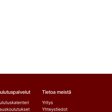
ulutuspalvelut
Tietoa meistä
ulutuskalenteri
Yritys
lauskoulutukset
Yhteystiedot