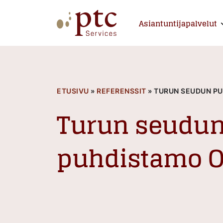
Skip
to
Asiantuntijapalvelut
E
content
PTCServices
Suomen johtava julkisten hankintojen asiantu
ETUSIVU
»
REFERENSSIT
»
TURUN SEUDUN P
Turun seudu
puhdistamo 