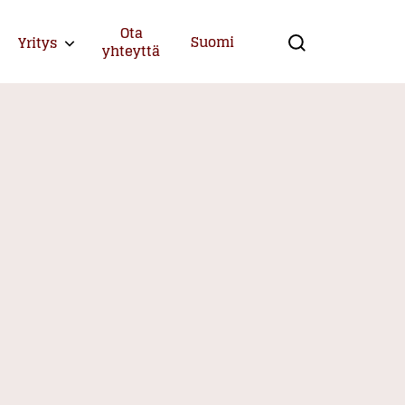
Ota
Suomi
Yritys
Expand child menu
yhteyttä
Search