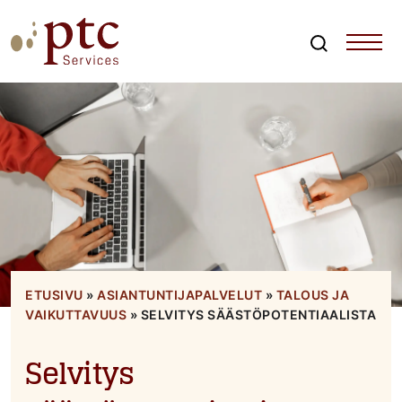
Skip
to
content
Search
PTCServices
Suomen johtava julkisten hankintojen asiantuntija ja
kouluttaja
ETUSIVU
»
ASIANTUNTIJAPALVELUT
»
TALOUS JA
VAIKUTTAVUUS
»
SELVITYS SÄÄSTÖPOTENTIAALISTA
Selvitys