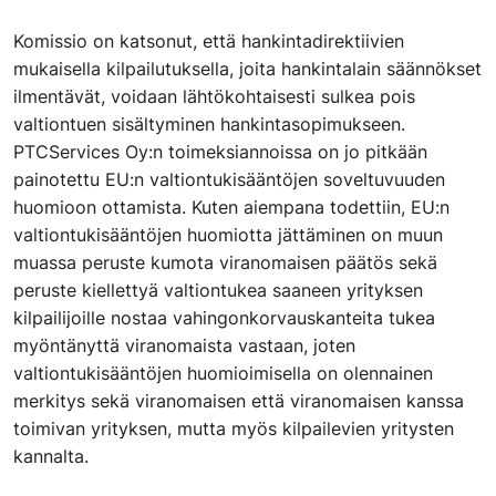
Komissio on katsonut, että hankintadirektiivien
mukaisella kilpailutuksella, joita hankintalain säännökset
ilmentävät, voidaan lähtökohtaisesti sulkea pois
valtiontuen sisältyminen hankintasopimukseen.
PTCServices Oy:n toimeksiannoissa on jo pitkään
painotettu EU:n valtiontukisääntöjen soveltuvuuden
huomioon ottamista. Kuten aiempana todettiin, EU:n
valtiontukisääntöjen huomiotta jättäminen on muun
muassa peruste kumota viranomaisen päätös sekä
peruste kiellettyä valtiontukea saaneen yrityksen
kilpailijoille nostaa vahingonkorvauskanteita tukea
myöntänyttä viranomaista vastaan, joten
valtiontukisääntöjen huomioimisella on olennainen
merkitys sekä viranomaisen että viranomaisen kanssa
toimivan yrityksen, mutta myös kilpailevien yritysten
kannalta.