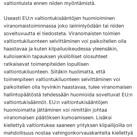
valtiontuista ennen niiden myöntämistä.
Useasti EU:n valtiontukisääntöjen huomioiminen
viranomaistoiminnassa joko laiminlyödään tai niiden
soveltuvuutta ei tiedosteta. Viranomaisten toimien
valtiontukiluonteen selvittäminen voi paikoitellen olla
haastavaa ja kuten kilpailuoikeudessa yleensäkin,
kulloisenkin tapauksen yksilölliset olosuhteet
ratkaisevat toimenpiteiden lopullisen
valtiontukiluonteen. Siitäkin huolimatta, että
toimenpiteen valtiontukiluonteen selvittäminen voi
paikoitellen olla hyvinkin haastavaa, tulee viranomaisen
hallintopäätöstä tehdessään huomioida soveltuvat EU:n
valtiontukisäännöt. EU:n valtiontukisääntöjen
huomioimatta jättäminen voi nimittäin johtaa
viranomaisen päätöksen kumoamiseen. Lisäksi
kiellettyä valtiontukea saaneen yrityksen kilpailijoilla on
mahdollisuus nostaa vahingonkorvauskanteita kiellettyä