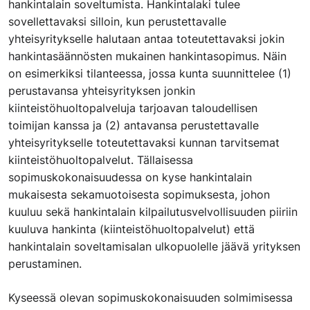
hankintalain soveltumista. Hankintalaki tulee
sovellettavaksi silloin, kun perustettavalle
yhteisyritykselle halutaan antaa toteutettavaksi jokin
hankintasäännösten mukainen hankintasopimus. Näin
on esimerkiksi tilanteessa, jossa kunta suunnittelee (1)
perustavansa yhteisyrityksen jonkin
kiinteistöhuoltopalveluja tarjoavan taloudellisen
toimijan kanssa ja (2) antavansa perustettavalle
yhteisyritykselle toteutettavaksi kunnan tarvitsemat
kiinteistöhuoltopalvelut. Tällaisessa
sopimuskokonaisuudessa on kyse hankintalain
mukaisesta sekamuotoisesta sopimuksesta, johon
kuuluu sekä hankintalain kilpailutusvelvollisuuden piiriin
kuuluva hankinta (kiinteistöhuoltopalvelut) että
hankintalain soveltamisalan ulkopuolelle jäävä yrityksen
perustaminen.
Kyseessä olevan sopimuskokonaisuuden solmimisessa