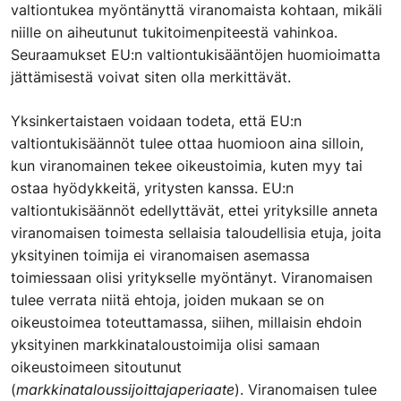
valtiontukea myöntänyttä viranomaista kohtaan, mikäli
niille on aiheutunut tukitoimenpiteestä vahinkoa.
Seuraamukset EU:n valtiontukisääntöjen huomioimatta
jättämisestä voivat siten olla merkittävät.
Yksinkertaistaen voidaan todeta, että EU:n
valtiontukisäännöt tulee ottaa huomioon aina silloin,
kun viranomainen tekee oikeustoimia, kuten myy tai
ostaa hyödykkeitä, yritysten kanssa. EU:n
valtiontukisäännöt edellyttävät, ettei yrityksille anneta
viranomaisen toimesta sellaisia taloudellisia etuja, joita
yksityinen toimija ei viranomaisen asemassa
toimiessaan olisi yritykselle myöntänyt. Viranomaisen
tulee verrata niitä ehtoja, joiden mukaan se on
oikeustoimea toteuttamassa, siihen, millaisin ehdoin
yksityinen markkinataloustoimija olisi samaan
oikeustoimeen sitoutunut
(
markkinataloussijoittajaperiaate
). Viranomaisen tulee