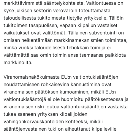
merkittävimmistä sääntelykohteista. Valtiontuessa on
kyse julkisen sektorin verovaroin toteuttamasta
taloudellisesta tukitoimesta tietylle yritykselle. Tällöin
tukitoimen tasapuolisen, vapaan kilpailun vastaiset
vaikutukset ovat välittömät. Tällainen subventointi on
omiaan heikentämään markkinamekanismien toimintaa,
minkä vuoksi taloudellisesti tehokkain toimija ei
välttämättä saa omin toimin ansaitsemaansa palkkiota
markkinoilta.
Viranomaisnäkökulmasta EU:n valtiontukisääntöjen
noudattamiseen rohkaisevina kannustimina ovat
viranomaisen päätöksen kumoaminen, mikäli EU:n
valtiontukisääntöjä ei ole huomioitu päätöksenteossa ja
viranomaisen riski joutua valtiontukisääntöjen vastaista
tukea saaneen yrityksen kilpailijoiden
vahingonkorvauskanteiden kohteeksi, mikäli
sääntöjenvastainen tuki on aiheuttanut kilpaileville