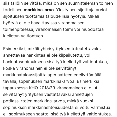
siis tällöin selvittää, mikä on sen suunnitteleman toimen
todellinen
markkina-arvo
. Yksityinen sijoittaja arvioi
sijoituksen tuottamia taloudellisia hyötyjä. Mikäli
hyötyjä ei ole havaittavissa viranomaisen
toimenpiteessä, viranomaisen toimi voi muodostaa
kielletyn valtiontuen.
Esimerkiksi, mikäli yhteisyrityksen toteutettavaksi
annettavaa hankintaa ei ole kilpailutettu, voi
hankintasopimukseen sisältyä kiellettyä valtiontukea,
koska viranomainen ei ole selvittänyt,
markkinataloussijoittajaperiaatteen edellyttämällä
tavalla, sopimuksen markkina-arvoa. Esimerkiksi
tapauksessa KHO 2018:29 viranomainen ei ollut
selvittänyt yrityksen vastattavaksi annettujen
potilassiirtojen markkina-arvoa, minkä vuoksi
sopimuksen markkinaehtoisuudesta ei voitu varmistua
eli sopimukseen saattoi sisältyä kiellettyä valtiontukea.