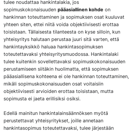
tulee noudattaa hankintalakia, jos
sopimuskokonaisuuden
pääasiallinen kohde
on
hankinnan toteuttaminen ja sopimuksen osat kuuluvat
yhteen siten, ettei niitä voida objektiivisesti erottaa
toisistaan. Tällaisesta tilanteesta on kyse silloin, kun
yhteisyritys halutaan perustaa juuri sitä varten, että
hankintayksikkö haluaa hankintasopimuksen
toteutettavaksi yhteisyritysmuodossa. Hankintalaki
tulee kuitenkin sovellettavaksi sopimuskokonaisuuden
perustamiseen siitäkin huolimatta, että sopimuksen
pääasiallisena kohteena ei ole hankinnan toteuttaminen,
mikäli sopimuskokonaisuuden osat voitaisiin
objektiivisesti arvioiden erottaa toisistaan, mutta
sopimusta ei jaeta erillisiksi osiksi.
Edellä mainitun hankintalainsäännöksen myötä
perustettavat yhteisyritykset, joille annetaan
hankintasopimus toteutettavaksi, tulee järjestään