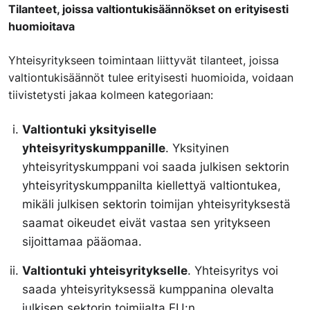
Tilanteet, joissa valtiontukisäännökset on erityisesti
huomioitava
Yhteisyritykseen toimintaan liittyvät tilanteet, joissa
valtiontukisäännöt tulee erityisesti huomioida, voidaan
tiivistetysti jakaa kolmeen kategoriaan:
Valtiontuki yksityiselle
yhteisyrityskumppanille
. Yksityinen
yhteisyrityskumppani voi saada julkisen sektorin
yhteisyrityskumppanilta kiellettyä valtiontukea,
mikäli julkisen sektorin toimijan yhteisyrityksestä
saamat oikeudet eivät vastaa sen yritykseen
sijoittamaa pääomaa.
Valtiontuki yhteisyritykselle
. Yhteisyritys voi
saada yhteisyrityksessä kumppanina olevalta
julkisen sektorin toimijalta EU:n