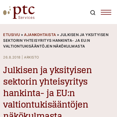
Skip
to
content
Search
PTCServices
Suomen johtava julkisten hankintojen asiantuntija ja
kouluttaja
ETUSIVU
»
AJANKOHTAISTA
»
JULKISEN JA YKSITYISEN
SEKTORIN YHTEISYRITYS HANKINTA- JA EU:N
VALTIONTUKISÄÄNTÖJEN NÄKÖKULMASTA
26.8.2018
|
ARKISTO
Julkisen ja yksityisen
sektorin yhteisyritys
hankinta- ja EU:n
valtiontukisääntöjen
näkökulmasta