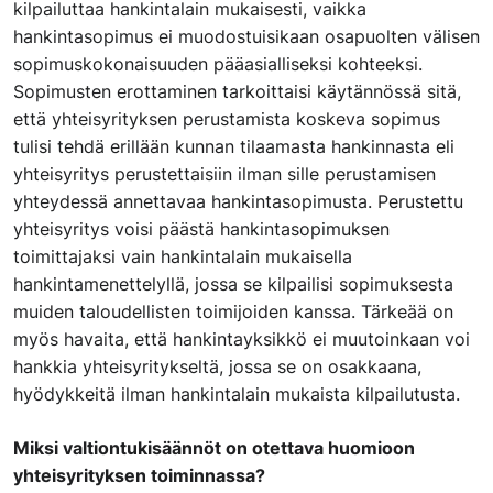
kilpailuttaa hankintalain mukaisesti, vaikka
hankintasopimus ei muodostuisikaan osapuolten välisen
sopimuskokonaisuuden pääasialliseksi kohteeksi.
Sopimusten erottaminen tarkoittaisi käytännössä sitä,
että yhteisyrityksen perustamista koskeva sopimus
tulisi tehdä erillään kunnan tilaamasta hankinnasta eli
yhteisyritys perustettaisiin ilman sille perustamisen
yhteydessä annettavaa hankintasopimusta. Perustettu
yhteisyritys voisi päästä hankintasopimuksen
toimittajaksi vain hankintalain mukaisella
hankintamenettelyllä, jossa se kilpailisi sopimuksesta
muiden taloudellisten toimijoiden kanssa. Tärkeää on
myös havaita, että hankintayksikkö ei muutoinkaan voi
hankkia yhteisyritykseltä, jossa se on osakkaana,
hyödykkeitä ilman hankintalain mukaista kilpailutusta.
Miksi valtiontukisäännöt on otettava huomioon
yhteisyrityksen toiminnassa?