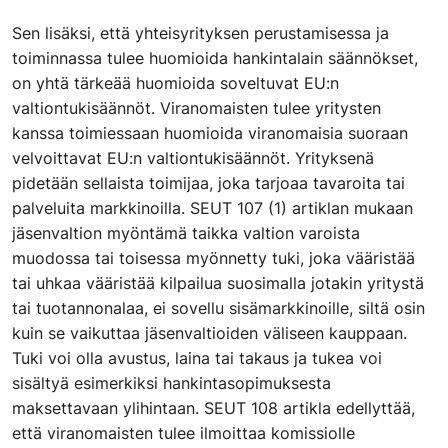
Sen lisäksi, että yhteisyrityksen perustamisessa ja
toiminnassa tulee huomioida hankintalain säännökset,
on yhtä tärkeää huomioida soveltuvat EU:n
valtiontukisäännöt. Viranomaisten tulee yritysten
kanssa toimiessaan huomioida viranomaisia suoraan
velvoittavat EU:n valtiontukisäännöt. Yrityksenä
pidetään sellaista toimijaa, joka tarjoaa tavaroita tai
palveluita markkinoilla. SEUT 107 (1) artiklan mukaan
jäsenvaltion myöntämä taikka valtion varoista
muodossa tai toisessa myönnetty tuki, joka vääristää
tai uhkaa vääristää kilpailua suosimalla jotakin yritystä
tai tuotannonalaa, ei sovellu sisämarkkinoille, siltä osin
kuin se vaikuttaa jäsenvaltioiden väliseen kauppaan.
Tuki voi olla avustus, laina tai takaus ja tukea voi
sisältyä esimerkiksi hankintasopimuksesta
maksettavaan ylihintaan. SEUT 108 artikla edellyttää,
että viranomaisten tulee ilmoittaa komissiolle