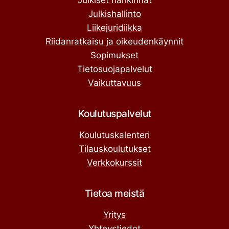
Julkiset hankinnat
Julkishallinto
Liikejuridiikka
Riidanratkaisu ja oikeudenkäynnit
Sopimukset
Tietosuojapalvelut
Vaikuttavuus
Koulutuspalvelut
Koulutuskalenteri
Tilauskoulutukset
Verkkokurssit
Tietoa meistä
Yritys
Yhteystiedot