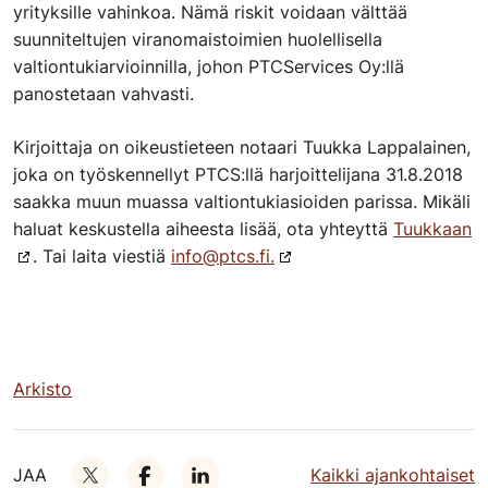
yrityksille vahinkoa. Nämä riskit voidaan välttää
suunniteltujen viranomaistoimien huolellisella
valtiontukiarvioinnilla, johon PTCServices Oy:llä
panostetaan vahvasti.
Kirjoittaja on oikeustieteen notaari Tuukka Lappalainen,
joka on työskennellyt PTCS:llä harjoittelijana 31.8.2018
saakka muun muassa valtiontukiasioiden parissa. Mikäli
haluat keskustella aiheesta lisää, ota yhteyttä
Tuukkaan
. Tai laita viestiä
info@ptcs.fi.
Arkisto
JAA
Kaikki ajankohtaiset