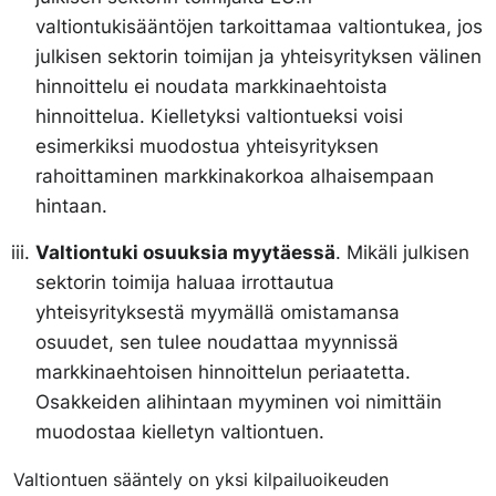
valtiontukisääntöjen tarkoittamaa valtiontukea, jos
julkisen sektorin toimijan ja yhteisyrityksen välinen
hinnoittelu ei noudata markkinaehtoista
hinnoittelua. Kielletyksi valtiontueksi voisi
esimerkiksi muodostua yhteisyrityksen
rahoittaminen markkinakorkoa alhaisempaan
hintaan.
Valtiontuki osuuksia myytäessä
. Mikäli julkisen
sektorin toimija haluaa irrottautua
yhteisyrityksestä myymällä omistamansa
osuudet, sen tulee noudattaa myynnissä
markkinaehtoisen hinnoittelun periaatetta.
Osakkeiden alihintaan myyminen voi nimittäin
muodostaa kielletyn valtiontuen.
Valtiontuen sääntely on yksi kilpailuoikeuden