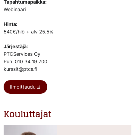
Tapahtumapaikka:
Webinaari
Hinta:
540€/hlö + alv 25,5%
Järjestäjä:
PTCServices Oy
Puh. 010 34 19 700
kurssit@ptcs.fi
Ilmoittaudu
Kouluttajat