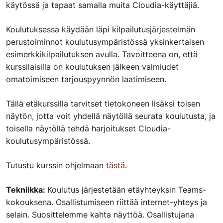
käytössä ja tapaat samalla muita Cloudia-käyttäjiä.
Koulutuksessa käydään läpi kilpailutusjärjestelmän
perustoiminnot koulutusympäristössä yksinkertaisen
esimerkkikilpailutuksen avulla. Tavoitteena on, että
kurssilaisilla on koulutuksen jälkeen valmiudet
omatoimiseen tarjouspyynnön laatimiseen.
Tällä etäkurssilla tarvitset tietokoneen lisäksi toisen
näytön, jotta voit yhdellä näytöllä seurata koulutusta, ja
toisella näytöllä tehdä harjoitukset Cloudia-
koulutusympäristössä.
Tutustu kurssin ohjelmaan
tästä
.
Tekniikka:
Koulutus järjestetään etäyhteyksin Teams-
kokouksena. Osallistumiseen riittää internet-yhteys ja
selain. Suosittelemme kahta näyttöä. Osallistujana