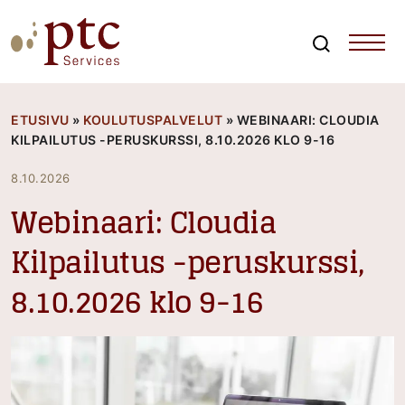
Skip
to
content
Search
PTCServices
Suomen johtava julkisten hankintojen asiantuntija ja
kouluttaja
ETUSIVU
»
KOULUTUSPALVELUT
»
WEBINAARI: CLOUDIA
KILPAILUTUS -PERUSKURSSI, 8.10.2026 KLO 9-16
8.10.2026
Webinaari: Cloudia
Kilpailutus -peruskurssi,
8.10.2026 klo 9-16