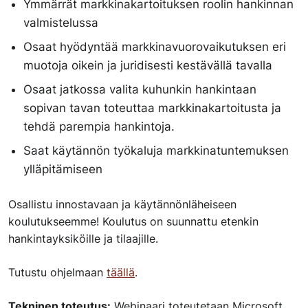
Ymmärrät markkinakartoituksen roolin hankinnan
valmistelussa
Osaat hyödyntää markkinavuorovaikutuksen eri
muotoja oikein ja juridisesti kestävällä tavalla
Osaat jatkossa valita kuhunkin hankintaan
sopivan tavan toteuttaa markkinakartoitusta ja
tehdä parempia hankintoja.
Saat käytännön työkaluja markkinatuntemuksen
ylläpitämiseen
Osallistu innostavaan ja käytännönläheiseen
koulutukseemme! Koulutus on suunnattu etenkin
hankintayksiköille ja tilaajille.
Tutustu ohjelmaan
täällä
.
Tekninen toteutus:
Webinaari toteutetaan Microsoft