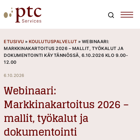
Skip
to
content
Search
PTCServices
Suomen johtava julkisten hankintojen asiantuntija ja
kouluttaja
ETUSIVU
»
KOULUTUSPALVELUT
»
WEBINAARI:
MARKKINAKARTOITUS 2026 – MALLIT, TYÖKALUT JA
DOKUMENTOINTI KÄYTÄNNÖSSÄ, 6.10.2026 KLO 9.00-
12.00
6.10.2026
Webinaari:
Markkinakartoitus 2026 –
mallit, työkalut ja
dokumentointi