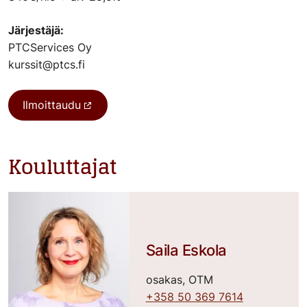
Järjestäjä:
PTCServices Oy
kurssit@ptcs.fi
Ilmoittaudu
Kouluttajat
Saila Eskola
osakas, OTM
+358 50 369 7614