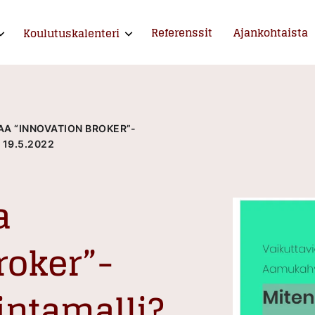
Referenssit
Ajankohtaista
Koulutuskalenteri
xpand child menu
Expand child menu
ntija ja kouluttaja
AA “INNOVATION BROKER”-
19.5.2022
a
roker”-
intamalli?