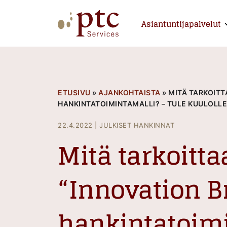
Skip
to
Asiantuntijapalvelut
E
content
PTCServices
Suomen johtava julkisten hankintojen asiantu
ETUSIVU
»
AJANKOHTAISTA
»
MITÄ TARKOITT
HANKINTATOIMINTAMALLI? – TULE KUULOLLE 
22.4.2022
|
JULKISET HANKINNAT
Mitä tarkoitta
“Innovation B
hankintatoim