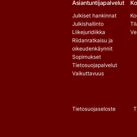
Asiantuntijapalvelut
Ko
Julkiset hankinnat
Ko
Julkishallinto
Ti
Liikejuridiikka
Ve
Riidanratkaisu ja
oikeudenkäynnit
Sopimukset
Tietosuojapalvelut
Vaikuttavuus
Tietosuojaseloste
T