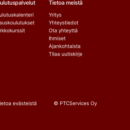
ulutuspalvelut
Tietoa meistä
ulutuskalenteri
Yritys
lauskoulutukset
Yhteystiedot
rkkokurssit
Ota yhteyttä
Ihmiset
Ajankohtaista
Tilaa uutiskirje
ietoa evästeistä
© PTCServices Oy