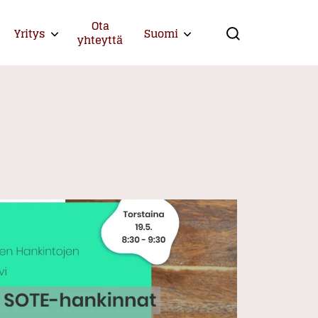
Ota
Yritys
Suomi
Expand child menu
Expand child menu
yhteyttä
Search