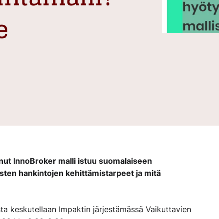
e
anut InnoBroker malli istuu suomalaiseen
sten hankintojen kehittämistarpeet ja mitä
ista keskutellaan Impaktin järjestämässä Vaikuttavien