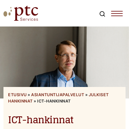
Skip
to
content
Search
PTCServices
Suomen johtava julkisten hankintojen asiantuntija ja
kouluttaja
ETUSIVU
»
ASIANTUNTIJAPALVELUT
»
JULKISET
HANKINNAT
»
ICT-HANKINNAT
ICT-hankinnat