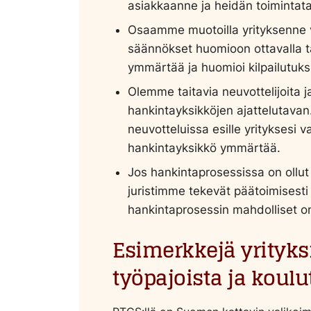
asiakkaanne ja heidän toimintat
Osaamme muotoilla yrityksenne 
säännökset huomioon ottavalla ta
ymmärtää ja huomioi kilpailutuks
Olemme taitavia neuvottelijoit
hankintayksikköjen ajattelutav
neuvotteluissa esille yrityksesi 
hankintayksikkö ymmärtää.
Jos hankintaprosessissa on ollu
juristimme tekevät päätoimisesti
hankintaprosessin mahdolliset on
Esimerkkejä yrityksi
työpajoista ja koulu