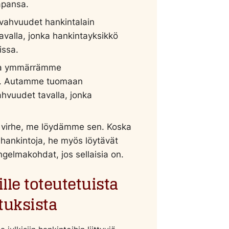
apansa.
vahvuudet hankintalain
valla, jonka hankintayksikkö
issa.
a ja ymmärrämme
an. Autamme tuomaan
vahvuudet tavalla, jonka
t virhe, me löydämme sen. Koska
 hankintoja, he myös löytävät
gelmakohdat, jos sellaisia on.
lle toteutetuista
tuksista