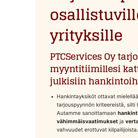
osallistuvill
yrityksille
PTCServices Oy tarjo
myyntitiimillesi kat
julkisiin hankintoih
Hankintayksiköt ottavat mielellä
tarjouspyynnön kriteereistä, silti 
Autamme sanoittamaan
hankint
vähimmäisvaatimukset
ja
vert
vahvuudet erottuvat kilpailijoista