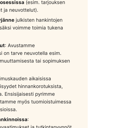
rosessissa
(esim. tarjouksen
 ja neuvottelut).
yjänne
julkisten hankintojen
isäksi voimme toimia tukena
ut
: Avustamme
i on tarve neuvotella esim.
 muuttamisesta tai sopimuksen
imuskauden aikaisissa
lisyydet hinnankorotuksista,
ta. Ensisijaisesti pyrimme
stamme myös tuomioistuimessa
ioissa.
ankinnoissa
:
uvaatimukset ja tutkintapyynnöt