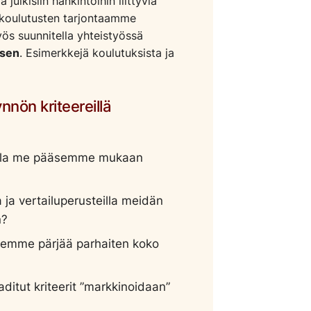
ulkisiin hankintoihin liittyviä
n koulutusten tarjontaamme
ös suunnitella yhteistyössä
ksen
. Esimerkkejä koulutuksista ja
ynnön kriteereillä
ksilla me pääsemme mukaan
a ja vertailuperusteilla meidän
n?
yksemme pärjää parhaiten koko
ditut kriteerit ”markkinoidaan”