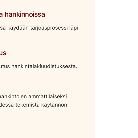
sa hankinnoissa
sa käydään tarjousprosessi läpi
us
lutus hankintalakiuudistuksesta.
ankintojen ammattilaiseksi.
kädessä tekemistä käytännön