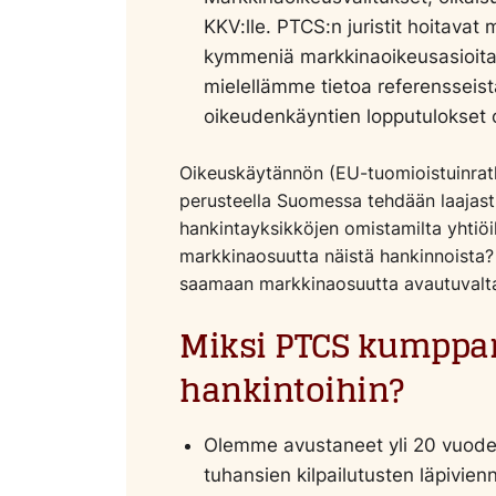
KKV:lle. PTCS:n juristit hoitavat
kymmeniä markkinaoikeusasioi
mielellämme tietoa referensseist
oikeudenkäyntien lopputulokset ov
Oikeuskäytännön (EU-tuomioistuinratk
perusteella Suomessa tehdään laajas
hankintayksikköjen omistamilta yhtiöi
markkinaosuutta näistä hankinnoista? P
saamaan markkinaosuutta avautuvalta
Miksi PTCS kumppani
hankintoihin?
Olemme avustaneet yli 20 vuoden
tuhansien kilpailutusten läpivi