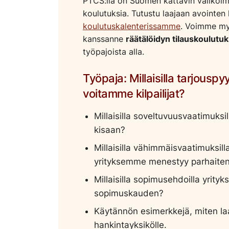
PTCS:llä on Suomen kattavin valikoima j
koulutuksia. Tutustu laajaan avointe
koulutuskalenterissamme
. Voimme my
kanssanne
räätälöidyn tilauskoulutu
työpajoista alla.
Työpaja: Millaisilla tarjouspy
voitamme kilpailijat?
Millaisilla soveltuvuusvaatimu
kisaan?
Millaisilla vähimmäisvaatimuksill
yrityksemme menestyy parhaite
Millaisilla sopimusehdoilla yrit
sopimuskauden?
Käytännön esimerkkejä, miten laa
hankintayksikölle.