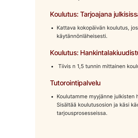
Koulutus: Tarjoajana julkisis
Kattava kokopäivän koulutus, jos
käytännönläheisesti.
Koulutus: Hankintalakiuudist
Tiivis n 1,5 tunnin mittainen kou
Tutorointipalvelu
Koulutamme myyjänne julkisten h
Sisältää koulutusosion ja käsi 
tarjousprosesseissa.