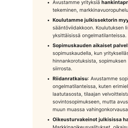
Avustamme yrityksiä
hankintap
tekeminen, markkinavuoropuhelut
Koulutamme julkissektorin my
sääntöviidakkoon. Koulutuksen l
yksittäisissä ongelmatilanteissa.
Sopimuskauden aikaiset palvel
sopimuskaudella, kun yritykselläs
hinnankorotuksista, sopimuksen
siirrosta.
Riidanratkaisu
: Avustamme sop
ongelmatilanteissa, kuten erimie
laatutasosta, tilaajan velvoitteis
sovintosopimukseen, mutta avu
muun muassa vahingonkorvausas
Oikeusturvakeinot julkisissa h
Markkinaoikeusvalitukset, oikais