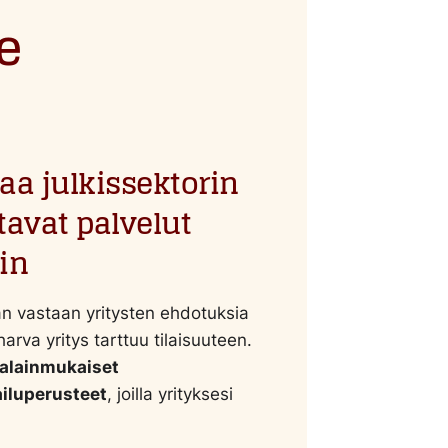
e
aa julkissektorin
tavat palvelut
in
än vastaan yritysten ehdotuksia
harva yritys tarttuu tilaisuuteen.
alainmukaiset
ailuperusteet
, joilla yrityksesi
.