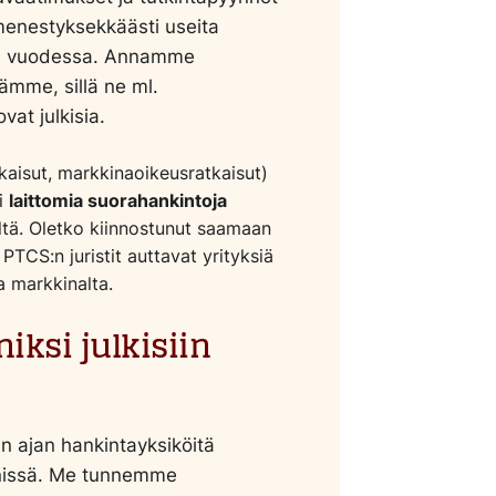
 menestyksekkäästi useita
ta vuodessa. Annamme
ämme, sillä ne ml.
at julkisia.
aisut, markkinaoikeusratkaisut)
ti
laittomia suorahankintoja
ltä. Oletko kiinnostunut saamaan
TCS:n juristit auttavat yrityksiä
 markkinalta.
ksi julkisiin
 ajan hankintayksiköitä
ennissä. Me tunnemme