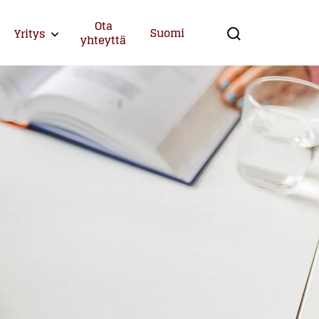
Ota
Suomi
Yritys
Expand child menu
yhteyttä
Search