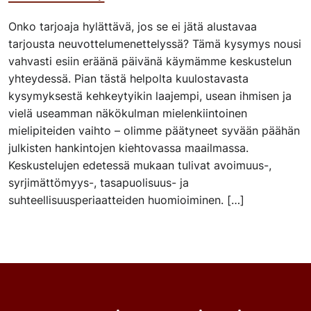
Onko tarjoaja hylättävä, jos se ei jätä alustavaa
tarjousta neuvottelumenettelyssä? Tämä kysymys nousi
vahvasti esiin eräänä päivänä käymämme keskustelun
yhteydessä. Pian tästä helpolta kuulostavasta
kysymyksestä kehkeytyikin laajempi, usean ihmisen ja
vielä useamman näkökulman mielenkiintoinen
mielipiteiden vaihto – olimme päätyneet syvään päähän
julkisten hankintojen kiehtovassa maailmassa.
Keskustelujen edetessä mukaan tulivat avoimuus-,
syrjimättömyys-, tasapuolisuus- ja
suhteellisuusperiaatteiden huomioiminen. […]