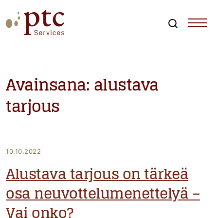
Skip
to
content
Search
PTCServices
Suomen johtava julkisten hankintojen asiantuntija ja
kouluttaja
Avainsana:
alustava
tarjous
10.10.2022
Alustava tarjous on tärkeä
osa neuvottelumenettelyä –
Vai onko?