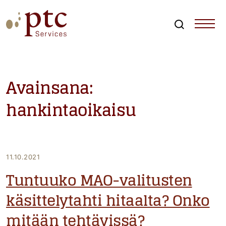
Skip
to
content
Search
PTCServices
Suomen johtava julkisten hankintojen asiantuntija ja
kouluttaja
Avainsana:
hankintaoikaisu
11.10.2021
Tuntuuko MAO-valitusten
käsittelytahti hitaalta? Onko
mitään tehtävissä?