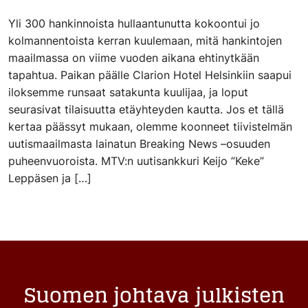
Yli 300 hankinnoista hullaantunutta kokoontui jo
kolmannentoista kerran kuulemaan, mitä hankintojen
maailmassa on viime vuoden aikana ehtinytkään
tapahtua. Paikan päälle Clarion Hotel Helsinkiin saapui
iloksemme runsaat satakunta kuulijaa, ja loput
seurasivat tilaisuutta etäyhteyden kautta. Jos et tällä
kertaa päässyt mukaan, olemme koonneet tiivistelmän
uutismaailmasta lainatun Breaking News –osuuden
puheenvuoroista. MTV:n uutisankkuri Keijo ”Keke”
Leppäsen ja […]
Suomen johtava julkisten