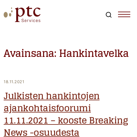
Skip
to
content
Search
PTCServices
Suomen johtava julkisten hankintojen asiantuntija ja
kouluttaja
Avainsana:
Hankintavelka
18.11.2021
Julkisten hankintojen
ajankohtaisfoorumi
11.11.2021 – kooste Breaking
News -osuudesta