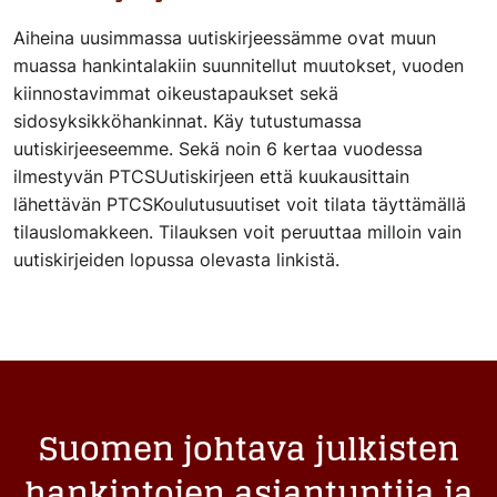
Aiheina uusimmassa uutiskirjeessämme ovat muun
muassa hankintalakiin suunnitellut muutokset, vuoden
kiinnostavimmat oikeustapaukset sekä
sidosyksikköhankinnat. Käy tutustumassa
uutiskirjeeseemme. Sekä noin 6 kertaa vuodessa
ilmestyvän PTCSUutiskirjeen että kuukausittain
lähettävän PTCSKoulutusuutiset voit tilata täyttämällä
tilauslomakkeen. Tilauksen voit peruuttaa milloin vain
uutiskirjeiden lopussa olevasta linkistä.
Suomen johtava julkisten
hankintojen asiantuntija ja