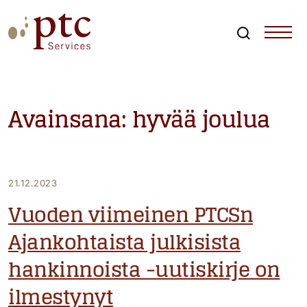
Skip
to
content
Search
PTCServices
Suomen johtava julkisten hankintojen asiantuntija ja
kouluttaja
Avainsana:
hyvää joulua
21.12.2023
Vuoden viimeinen PTCSn
Ajankohtaista julkisista
hankinnoista -uutiskirje on
ilmestynyt