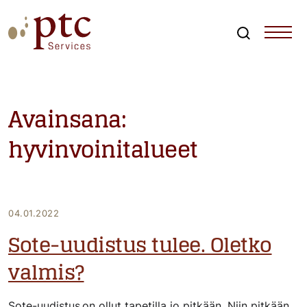
Skip
to
content
Search
PTCServices
Suomen johtava julkisten hankintojen asiantuntija ja
kouluttaja
Avainsana:
hyvinvoinitalueet
04.01.2022
Sote-uudistus tulee. Oletko
valmis?
Sote-uudistus on ollut tapetilla jo pitkään. Niin pitkään,