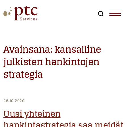
Skip
to
content
Search
PTCServices
Suomen johtava julkisten hankintojen asiantuntija ja
kouluttaja
Avainsana:
kansalline
julkisten hankintojen
strategia
26.10.2020
Uusi yhteinen
hankintastrategia saa meidät