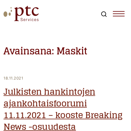
Skip
to
content
Search
PTCServices
Suomen johtava julkisten hankintojen asiantuntija ja
kouluttaja
Avainsana:
Maskit
18.11.2021
Julkisten hankintojen
ajankohtaisfoorumi
11.11.2021 – kooste Breaking
News -osuudesta