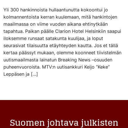
Yli 300 hankinnoista hullaantunutta kokoontui jo
kolmannentoista kerran kuulemaan, mitä hankintojen
maailmassa on viime vuoden aikana ehtinytkään
tapahtua. Paikan päälle Clarion Hotel Helsinkiin saapui
iloksemme runsaat satakunta kuulijaa, ja loput
seurasivat tilaisuutta etäyhteyden kautta. Jos et tällä
kertaa päässyt mukaan, olemme koonneet tiivistelmän
uutismaailmasta lainatun Breaking News –osuuden
puheenvuoroista. MTV:n uutisankkuri Keijo ”Keke”
Leppäsen ja […]
Suomen johtava julkisten