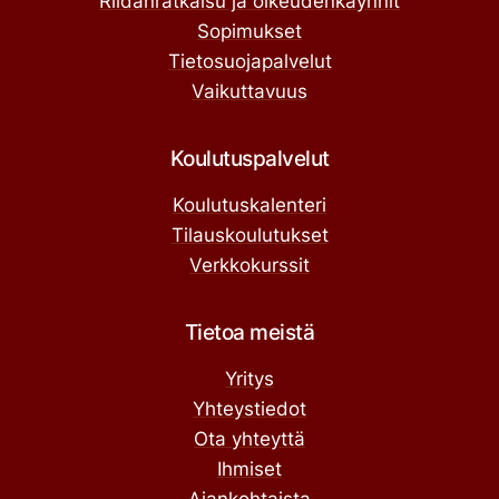
Riidanratkaisu ja oikeudenkäynnit
Sopimukset
Tietosuojapalvelut
Vaikuttavuus
Koulutuspalvelut
Koulutuskalenteri
Tilauskoulutukset
Verkkokurssit
Tietoa meistä
Yritys
Yhteystiedot
Ota yhteyttä
Ihmiset