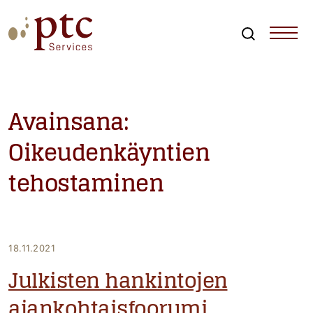
Skip
to
content
Search
PTCServices
Suomen johtava julkisten hankintojen asiantuntija ja
kouluttaja
Avainsana:
Oikeudenkäyntien
tehostaminen
18.11.2021
Julkisten hankintojen
ajankohtaisfoorumi