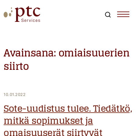
Skip
to
content
Search
PTCServices
Suomen johtava julkisten hankintojen asiantuntija ja
kouluttaja
Avainsana:
omiaisuuerien
siirto
10.01.2022
Sote-uudistus tulee. Tiedätkö,
mitkä sopimukset ja
omaisuuserät siirtyvät