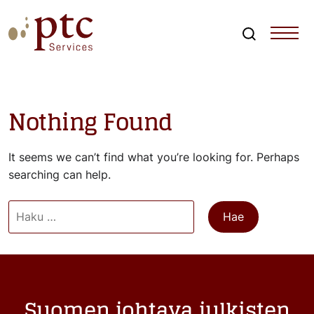
Skip
to
content
Search
PTCServices
Suomen johtava julkisten hankintojen asiantuntija ja
kouluttaja
Nothing Found
It seems we can’t find what you’re looking for. Perhaps
searching can help.
Haku:
Suomen johtava julkisten