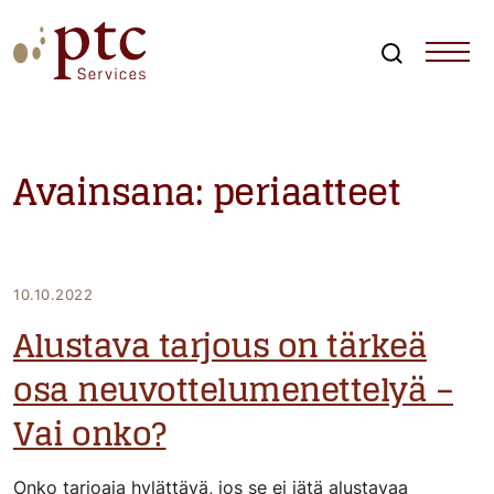
Skip
to
content
Search
PTCServices
Suomen johtava julkisten hankintojen asiantuntija ja
kouluttaja
Avainsana:
periaatteet
10.10.2022
Alustava tarjous on tärkeä
osa neuvottelumenettelyä –
Vai onko?
Onko tarjoaja hylättävä, jos se ei jätä alustavaa