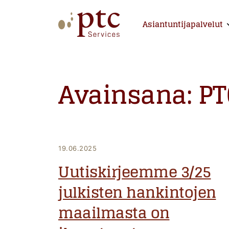
Skip
to
Asiantuntijapalvelut
E
content
PTCServices
Suomen johtava julkisten hankintojen asiantu
Avainsana:
PT
19.06.2025
Uutiskirjeemme 3/25
julkisten hankintojen
maailmasta on