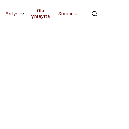
Ota
Yritys
Suomi
Expand child menu
Expand child menu
yhteyttä
Search