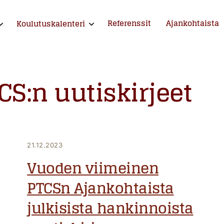
Referenssit
Ajankohtaista
Koulutuskalenteri
xpand child menu
Expand child menu
ntija ja kouluttaja
CS:n uutiskirjeet
21.12.2023
Vuoden viimeinen
PTCSn Ajankohtaista
julkisista hankinnoista