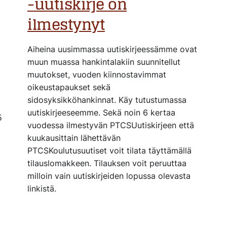
-uutiskirje on
ilmestynyt
Aiheina uusimmassa uutiskirjeessämme ovat
muun muassa hankintalakiin suunnitellut
muutokset, vuoden kiinnostavimmat
oikeustapaukset sekä
sidosyksikköhankinnat. Käy tutustumassa
uutiskirjeeseemme. Sekä noin 6 kertaa
5
vuodessa ilmestyvän PTCSUutiskirjeen että
kuukausittain lähettävän
PTCSKoulutusuutiset voit tilata täyttämällä
tilauslomakkeen. Tilauksen voit peruuttaa
milloin vain uutiskirjeiden lopussa olevasta
linkistä.