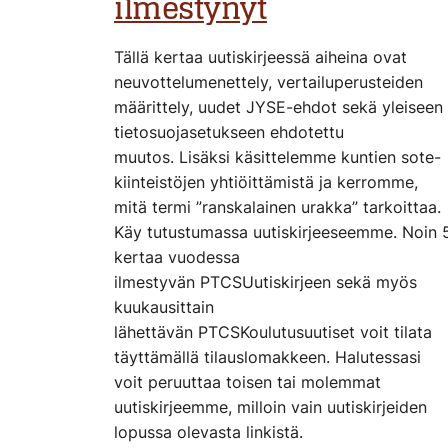
ilmestynyt
Tällä kertaa uutiskirjeessä aiheina ovat
neuvottelumenettely, vertailuperusteiden
määrittely, uudet JYSE-ehdot sekä yleiseen
tietosuojasetukseen ehdotettu
muutos. Lisäksi käsittelemme kuntien sote-
kiinteistöjen yhtiöittämistä ja kerromme,
mitä termi ”ranskalainen urakka” tarkoittaa.
Käy tutustumassa uutiskirjeeseemme. Noin 
kertaa vuodessa
ilmestyvän PTCSUutiskirjeen sekä myös
kuukausittain
lähettävän PTCSKoulutusuutiset voit tilata
täyttämällä tilauslomakkeen. Halutessasi
voit peruuttaa toisen tai molemmat
uutiskirjeemme, milloin vain uutiskirjeiden
lopussa olevasta linkistä.