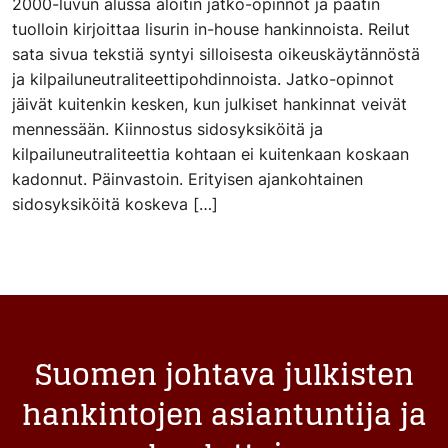
2000-luvun alussa aloitin jatko-opinnot ja päätin
tuolloin kirjoittaa lisurin in-house hankinnoista. Reilut
sata sivua tekstiä syntyi silloisesta oikeuskäytännöstä
ja kilpailuneutraliteettipohdinnoista. Jatko-opinnot
jäivät kuitenkin kesken, kun julkiset hankinnat veivät
mennessään. Kiinnostus sidosyksiköitä ja
kilpailuneutraliteettia kohtaan ei kuitenkaan koskaan
kadonnut. Päinvastoin. Erityisen ajankohtainen
sidosyksiköitä koskeva […]
Suomen johtava julkisten
hankintojen asiantuntija ja