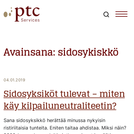
Skip
to
content
Search
PTCServices
Suomen johtava julkisten hankintojen asiantuntija ja
kouluttaja
Avainsana:
sidosykiskkö
04.01.2019
Sidosyksiköt tulevat – miten
käy kilpailuneutraliteetin?
Sana sidosyksikkö herättää minussa nykyisin
ristiriitaisia tunteita. Eniten taitaa ahdistaa. Miksi näin?