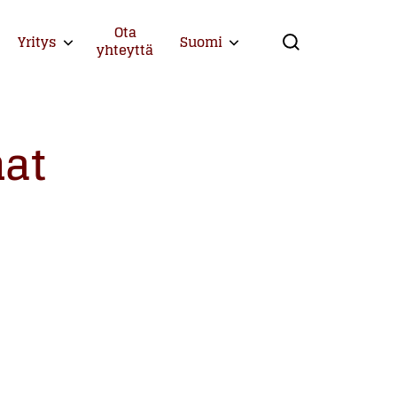
Ota
Yritys
Suomi
Expand child menu
Expand child menu
yhteyttä
Search
at