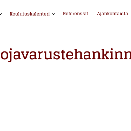
Referenssit
Ajankohtaista
Koulutuskalenteri
xpand child menu
Expand child menu
ntija ja kouluttaja
ojavarustehankinn