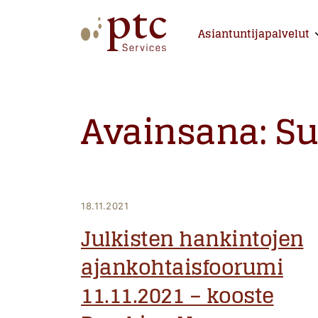
Skip
to
Asiantuntijapalvelut
E
content
PTCServices
Suomen johtava julkisten hankintojen asiantu
Avainsana:
Su
18.11.2021
Julkisten hankintojen
ajankohtaisfoorumi
11.11.2021 – kooste