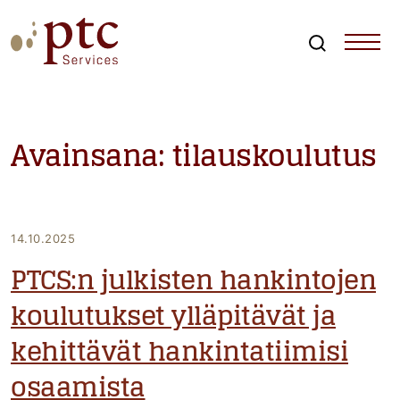
Skip
to
content
Search
PTCServices
Suomen johtava julkisten hankintojen asiantuntija ja
kouluttaja
Avainsana:
tilauskoulutus
14.10.2025
PTCS:n julkisten hankintojen
koulutukset ylläpitävät ja
kehittävät hankintatiimisi
osaamista