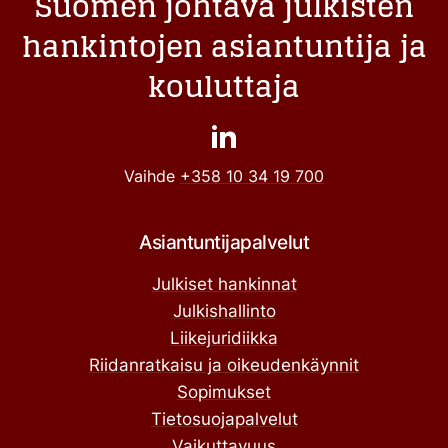
Suomen johtava julkisten
hankintojen asiantuntija ja
kouluttaja
Vaihde
+358 10 34 19 700
Asiantuntijapalvelut
Julkiset hankinnat
Julkishallinto
Liikejuridiikka
Riidanratkaisu ja oikeudenkäynnit
Sopimukset
Tietosuojapalvelut
Vaikuttavuus