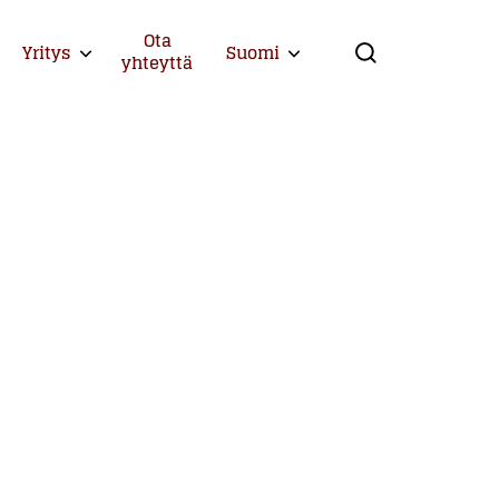
Ota
Yritys
Suomi
Expand child menu
Expand child menu
yhteyttä
Search