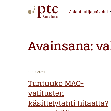
Skip
to
Asiantuntijapalvelut
E
content
PTCServices
Suomen johtava julkisten hankintojen asiantu
Avainsana:
va
11.10.2021
Tuntuuko MAO-
valitusten
käsittelytahti hitaalta?