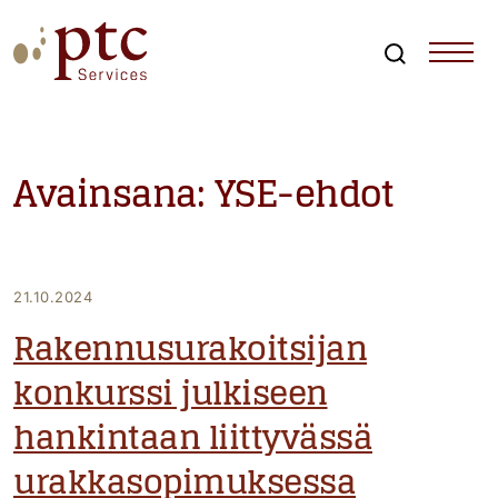
Skip
to
content
Search
PTCServices
Suomen johtava julkisten hankintojen asiantuntija ja
kouluttaja
Avainsana:
YSE-ehdot
21.10.2024
Rakennusurakoitsijan
konkurssi julkiseen
hankintaan liittyvässä
urakkasopimuksessa