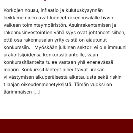
Korkojen nousu, inflaatio ja kulutuskysynnän
heikkeneminen ovat luoneet rakennusalalle hyvin
vaikean toimintaympäristön. Asuinrakentamisen ja
rakennusinvestointien vähäisyys ovat johtaneet siihen,
että osa rakennusalan yrityksistä on ajautunut
konkurssiin. Myöskään julkinen sektori ei ole immuuni
urakoitsijoidensa konkurssitilanteille, vaan
konkurssitilanteita tulee vastaan yhä enenevässä
määrin. Konkurssitilanteet aiheuttavat urakan
viivästymisen alkuperäisestä aikataulusta sekä riskin
tilaajan oikeudenmenetyksistä. Tämän vuoksi on
äärimmäisen […]