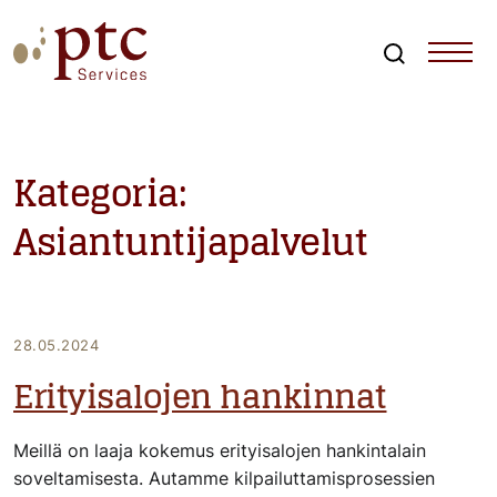
Skip
to
content
Search
PTCServices
Suomen johtava julkisten hankintojen asiantuntija ja
kouluttaja
Kategoria:
Asiantuntijapalvelut
28.05.2024
Erityisalojen hankinnat
Meillä on laaja kokemus erityisalojen hankintalain
soveltamisesta. Autamme kilpailuttamisprosessien