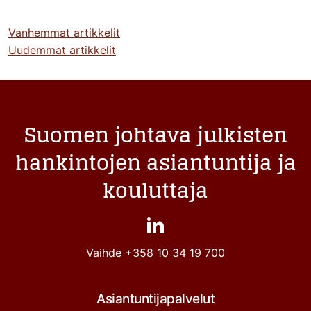
Artikkelien
Vanhemmat artikkelit
Uudemmat artikkelit
selaus
Suomen johtava julkisten
hankintojen asiantuntija ja
kouluttaja
Vaihde
+358 10 34 19 700
Asiantuntijapalvelut