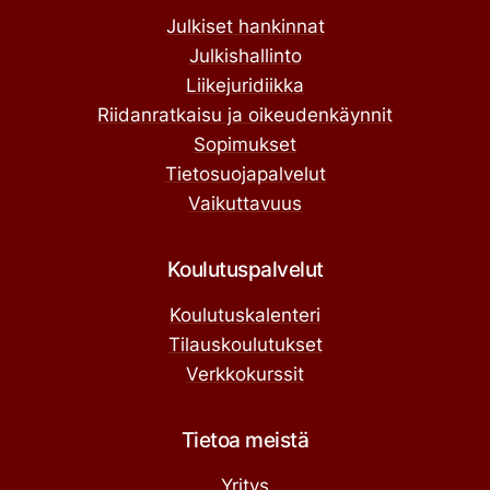
Julkiset hankinnat
Julkishallinto
Liikejuridiikka
Riidanratkaisu ja oikeudenkäynnit
Sopimukset
Tietosuojapalvelut
Vaikuttavuus
Koulutuspalvelut
Koulutuskalenteri
Tilauskoulutukset
Verkkokurssit
Tietoa meistä
Yritys