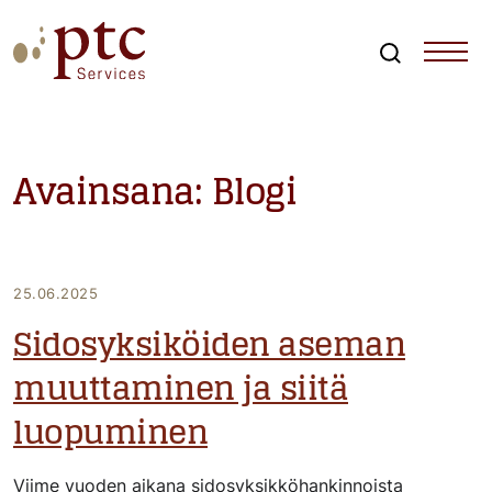
Skip
to
content
Search
PTCServices
Suomen johtava julkisten hankintojen asiantuntija ja
kouluttaja
Avainsana:
Blogi
25.06.2025
Sidosyksiköiden aseman
muuttaminen ja siitä
luopuminen
Viime vuoden aikana sidosyksikköhankinnoista