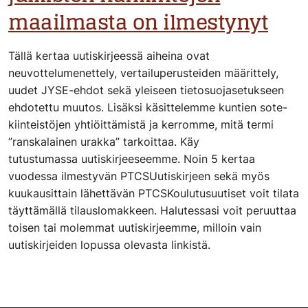
maailmasta on ilmestynyt
Tällä kertaa uutiskirjeessä aiheina ovat
neuvottelumenettely, vertailuperusteiden määrittely,
uudet JYSE-ehdot sekä yleiseen tietosuojasetukseen
ehdotettu muutos. Lisäksi käsittelemme kuntien sote-
kiinteistöjen yhtiöittämistä ja kerromme, mitä termi
”ranskalainen urakka” tarkoittaa. Käy
tutustumassa uutiskirjeeseemme. Noin 5 kertaa
vuodessa ilmestyvän PTCSUutiskirjeen sekä myös
kuukausittain lähettävän PTCSKoulutusuutiset voit tilata
täyttämällä tilauslomakkeen. Halutessasi voit peruuttaa
toisen tai molemmat uutiskirjeemme, milloin vain
uutiskirjeiden lopussa olevasta linkistä.