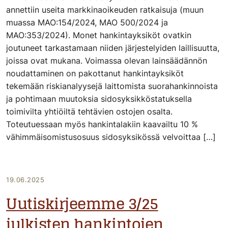
annettiin useita markkinaoikeuden ratkaisuja (muun
muassa MAO:154/2024, MAO 500/2024 ja
MAO:353/2024). Monet hankintayksiköt ovatkin
joutuneet tarkastamaan niiden järjestelyiden laillisuutta,
joissa ovat mukana. Voimassa olevan lainsäädännön
noudattaminen on pakottanut hankintayksiköt
tekemään riskianalyysejä laittomista suorahankinnoista
ja pohtimaan muutoksia sidosyksikköstatuksella
toimivilta yhtiöiltä tehtävien ostojen osalta.
Toteutuessaan myös hankintalakiin kaavailtu 10 %
vähimmäisomistusosuus sidosyksikössä velvoittaa […]
19.06.2025
Uutiskirjeemme 3/25
julkisten hankintojen