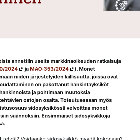
sta annettiin useita markkinaoikeuden ratkaisuja
0/2024
ja
MAO:353/2024
). Monet
an niiden järjestelyiden laillisuutta, joissa ovat
oudattaminen on pakottanut hankintayksiköt
ahankinnoista ja pohtimaan muutoksia
tä tehtävien ostojen osalta. Toteutuessaan myös
mistusosuus sidosyksikössä velvoittaa monet
siin säännöksiin. Ensimmäiset sidosyksikköjä
sa.
vat tehdä? Voidaanko sidosyksikkö myydä kokonaan?