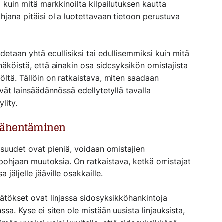
a kuin mitä markkinoilta kilpailutuksen kautta
hjana pitäisi olla luotettavaan tietoon perustuva
detaan yhtä edullisiksi tai edullisemmiksi kuin mitä
ennäköistä, että ainakin osa sidosyksikön omistajista
öltä. Tällöin on ratkaistava, miten saadaan
vät lainsäädännössä edellytetyllä tavalla
ylity.
 vähentäminen
osuudet ovat pieniä, voidaan omistajien
ohjaan muutoksia. On ratkaistava, ketkä omistajat
jäljelle jääville osakkaille.
tökset ovat linjassa sidosyksikköhankintoja
a. Kyse ei siten ole mistään uusista linjauksista,