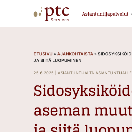
Skip
to
Asiantuntijapalvelut
E
content
PTCServices
Suomen johtava julkisten hankintojen asiantu
ETUSIVU
»
AJANKOHTAISTA
»
SIDOSYKSIKÖI
JA SIITÄ LUOPUMINEN
25.6.2025
|
ASIANTUNTIJALTA ASIANTUNTIJALLE
Sidosyksiköi
aseman muut
ja siitä luop