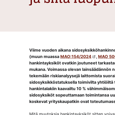
Viime vuoden aikana sidosyksikköhankinnoi
(muun muassa
MAO:154/2024
,
MAO 50
hankintayksiköt ovatkin joutuneet tarkastama
mukana. Voimassa olevan lainsäädännön n
tekemään riskianalyysejä laittomista suor
sidosyksikköstatuksella toimivilta yhtiöil
hankintalakiin kaavailtu 10 % vähimmäiso
sidosyksiköt sopeuttamaan toimintansa uu
koskevat yrityskaupatkin ovat toteutumas
Mitä muutoksia hankintayksiköt sitten voi