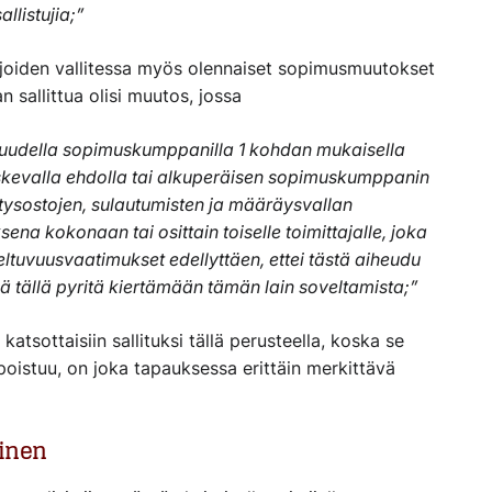
llistujia;”
 joiden vallitessa myös olennaiset sopimusmuutokset
n sallittua olisi muutos, jossa
uudella sopimuskumppanilla 1 kohdan mukaisella
oskevalla ehdolla tai alkuperäisen sopimuskumppanin
ritysostojen, sulautumisten ja määräysvallan
a kokonaan tai osittain toiselle toimittajalle, joka
veltuvuusvaatimukset edellyttäen, ettei tästä aiheudu
 tällä pyritä kiertämään tämän lain soveltamista;”
tsottaisiin sallituksi tällä perusteella, koska se
poistuu, on joka tapauksessa erittäin merkittävä
minen