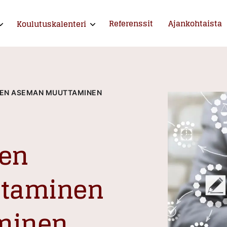
Referenssit
Ajankohtaista
Koulutuskalenteri
xpand child menu
Expand child menu
ntija ja kouluttaja
DEN ASEMAN MUUTTAMINEN
den
taminen
uminen