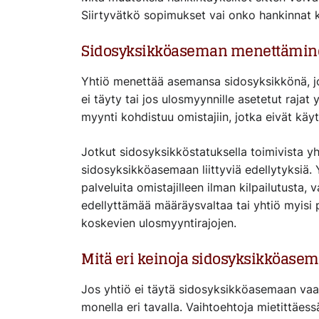
Siirtyvätkö sopimukset vai onko hankinnat k
Sidosyksikköaseman menettämin
Yhtiö menettää asemansa sidosyksikkönä, jo
ei täyty tai jos ulosmyynnille asetetut rajat y
myynti kohdistuu omistajiin, jotka eivät kä
Jotkut sidosyksikköstatuksella toimivista yhti
sidosyksikköasemaan liittyviä edellytyksiä.
palveluita omistajilleen ilman kilpailutusta, 
edellyttämää määräysvaltaa tai yhtiö myisi pa
koskevien ulosmyyntirajojen.
Mitä eri keinoja sidosyksikköas
Jos yhtiö ei täytä sidosyksikköasemaan vaadi
monella eri tavalla. Vaihtoehtoja mietittäess