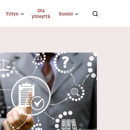
Ota
Yritys
Suomi
Expand child menu
Expand child menu
yhteyttä
Search