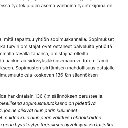
teissa työtekijöiden asema vanhoina työntekijöinä on
a, mitä tapahtuu yhtiön sopimuskannalle. Sopimukset
a turvin omistajat ovat ostaneet palveluita yhtiöltä
mmalla tavalla tahansa, omistajina olleilta
ehdä hankintaa sidosyksikköasemaan vedoten. Tämä
seen. Sopimusten siirtämisen mahdollisuus ostajalle
sopimusmuutoksia koskevan 136 §:n säännöksen
ida hankintalain 136 §:n säännöksen perusteella.
ä oleellisena sopimusmuutoksena on pidettävä
, jos ne olisivat alun perin kuuluneet
t muiden kuin alun perin valittujen ehdokkaiden
un perin hyväksytyn tarjouksen hyväksymisen tai jotka