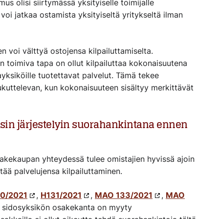
us olisi siirtymässä yksityiselle toimijalle
 voi jatkaa ostamista yksityiseltä yritykseltä ilman
n voi välttyä ostojensa kilpailuttamiselta.
äin toimiva tapa on ollut kilpailuttaa kokonaisuutena
ksiköille tuotettavat palvelut. Tämä tekee
ukuttelevan, kun kokonaisuuteen sisältyy merkittävät
aisin järjestelyin suorahankintana ennen
/osakekaupan yhteydessä tulee omistajien hyvissä ajoin
stää palvelujensa kilpailuttaminen.
/​2021
,
H131/2021
,
MAO 133/2021
,
MAO
sa sidosyksikön osakekanta on myyty