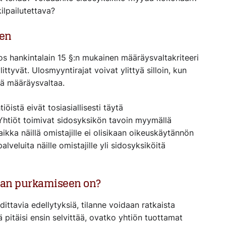
ilpailutettava?
en
s hankintalain 15 §:n mukainen määräysvaltakriteeri
littyvät. Ulosmyyntirajat voivat ylittyä silloin, kun
ytä määräysvaltaa.
öistä eivät tosiasiallisesti täytä
 Yhtiöt toimivat sidosyksikön tavoin myymällä
vaikka näillä omistajille ei olisikaan oikeuskäytännön
lveluita näille omistajille yli sidosyksiköitä
eman purkamiseen on?
ttavia edellytyksiä, tilanne voidaan ratkaista
ä pitäisi ensin selvittää, ovatko yhtiön tuottamat