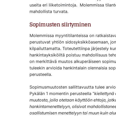
useita eri liiketoimintoja. Molemmissa tilan
mahdollista turvata.
Sopimusten siirtyminen
Molemmissa myyntitilanteissa on ratkaistav
perustuvat yhtiön sidosyksikköasemaan, jonk
kilpailuttamatta. Toteutettiinpa järjestely ku
hankintayksiköiltä poistuu mahdollisuus t
on merkittävä muutos alkuperäiseen sopimuk
tuleekin arvioida hankintalain olennaisia 
perusteella.
Sopimusmuutosten sallittavuutta tulee arvio
Pykälän 1 momentin perusteella ”
kiellettyn
muutosta, jolla otetaan käyttöön ehtoja, jotka
hankintamenettelyyn, olisivat mahdollistanee
osallistumisen menettelyyn tai muun kuin al