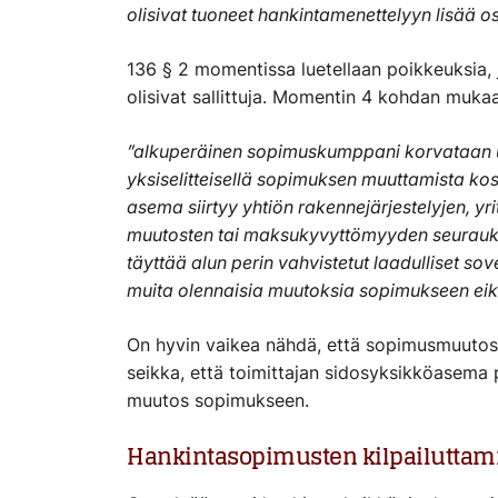
olisivat tuoneet hankintamenettelyyn lisää osa
136 § 2 momentissa luetellaan poikkeuksia,
olisivat sallittuja. Momentin 4 kohdan mukaa
”alkuperäinen sopimuskumppani korvataan 
yksiselitteisellä sopimuksen muuttamista k
asema siirtyy yhtiön rakennejärjestelyjen, y
muutosten tai maksukyvyttömyyden seurauksen
täyttää alun perin vahvistetut laadulliset so
muita olennaisia muutoksia sopimukseen eikä
On hyvin vaikea nähdä, että sopimusmuutos ka
seikka, että toimittajan sidosyksikköasema 
muutos sopimukseen.
Hankintasopimusten kilpailutta