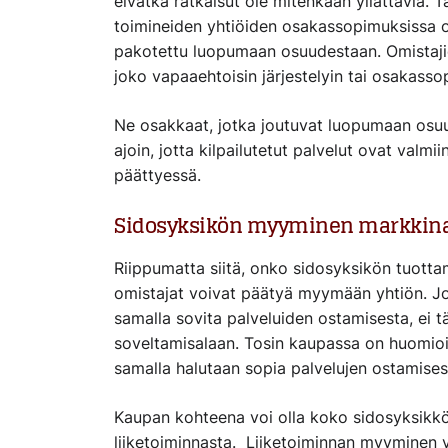
eivätkä ratkaisut ole mitenkään yllättäviä. 
toimineiden yhtiöiden osakassopimuksissa on
pakotettu luopumaan osuudestaan. Omistaj
joko vapaaehtoisin järjestelyin tai osakas
Ne osakkaat, jotka joutuvat luopumaan osuuk
ajoin, jotta kilpailutetut palvelut ovat valm
päättyessä.
Sidosyksikön myyminen markkina
Riippumatta siitä, onko sidosyksikön tuottam
omistajat voivat päätyä myymään yhtiön. J
samalla sovita palveluiden ostamisesta, ei t
soveltamisalaan. Tosin kaupassa on huomioita
samalla halutaan sopia palvelujen ostamise
Kaupan kohteena voi olla koko sidosyksikkö
liiketoiminnasta. Liiketoiminnan myyminen vo