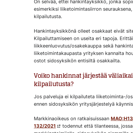
On selvää, ettei hankintayksikkö, jonka sopim
esimerkiksi liiketoimintasiirron seurauksena,
kilpailutusta.
Hankintayksikkönä olleet osakkaat eivät site
Kilpailuttamiseen on useita eri tapoja. Eritt
liikkeenluovutus/osakekauppa sekä hankintay
liiketoimintakaupasta yrityksen kannalta ho
ostot sidosyksikön entisiltä osakkailta.
Voiko hankinnat järjestää väliaik
kilpailutusta?
Jos palveluja ei kilpailuteta liiketoiminta-
ennen sidosyksikön yritysjärjestelyä käynni
Markkinaoikeus on ratkaisuissaan
MAO:H130
132/2021
todennut että tilanteessa, jos