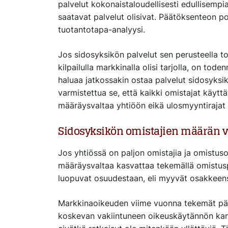
palvelut kokonaistaloudellisesti edullisempi
saatavat palvelut olisivat. Päätöksenteon po
tuotantotapa-analyysi.
Jos sidosyksikön palvelut sen perusteella to
kilpailulla markkinalla olisi tarjolla, on tod
haluaa jatkossakin ostaa palvelut sidosyksik
varmistettua se, että kaikki omistajat käyttä
määräysvaltaa yhtiöön eikä ulosmyyntirajat 
Sidosyksikön omistajien määrän
Jos yhtiössä on paljon omistajia ja omistus
määräysvaltaa kasvattaa tekemällä omistusp
luopuvat osuudestaan, eli myyvät osakkeensa 
Markkinaoikeuden viime vuonna tekemät pää
koskevan vakiintuneen oikeuskäytännön kanss