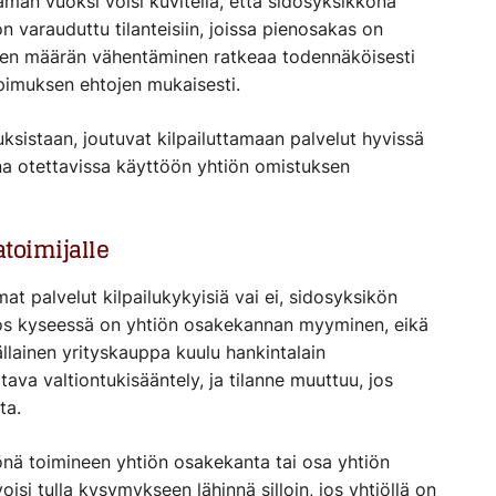
Tämän vuoksi voisi kuvitella, että sidosyksikkönä
 varauduttu tilanteisiin, joissa pienosakas on
ien määrän vähentäminen ratkeaa todennäköisesti
sopimuksen ehtojen mukaisesti.
sistaan, joutuvat kilpailuttamaan palvelut hyvissä
iina otettavissa käyttöön yhtiön omistuksen
toimijalle
at palvelut kilpailukykyisiä vai ei, sidosyksikön
os kyseessä on yhtiön osakekannan myyminen, eikä
ällainen yrityskauppa kuulu hankintalain
va valtiontukisääntely, ja tilanne muuttuu, jos
sta.
nä toimineen yhtiön osakekanta tai osa yhtiön
isi tulla kysymykseen lähinnä silloin, jos yhtiöllä on