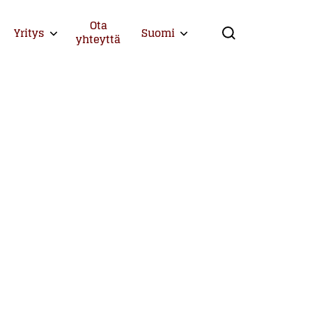
Ota
Yritys
Suomi
Expand child menu
Expand child menu
yhteyttä
Search