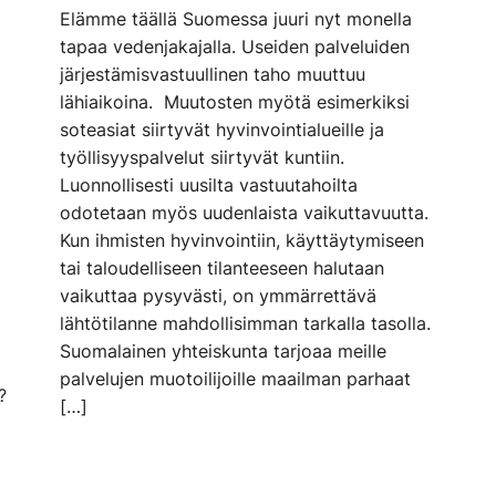
Elämme täällä Suomessa juuri nyt monella
tapaa vedenjakajalla. Useiden palveluiden
järjestämisvastuullinen taho muuttuu
lähiaikoina. Muutosten myötä esimerkiksi
soteasiat siirtyvät hyvinvointialueille ja
työllisyyspalvelut siirtyvät kuntiin.
Luonnollisesti uusilta vastuutahoilta
odotetaan myös uudenlaista vaikuttavuutta.
Kun ihmisten hyvinvointiin, käyttäytymiseen
tai taloudelliseen tilanteeseen halutaan
vaikuttaa pysyvästi, on ymmärrettävä
lähtötilanne mahdollisimman tarkalla tasolla.
Suomalainen yhteiskunta tarjoaa meille
palvelujen muotoilijoille maailman parhaat
?
[…]