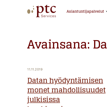
Skip
to
Asiantuntijapalvelut
E
content
PTCServices
Suomen johtava julkisten hankintojen asiantu
Avainsana:
Da
11.11.2019
Datan hyödyntämisen
monet mahdollisuudet
julkisissa