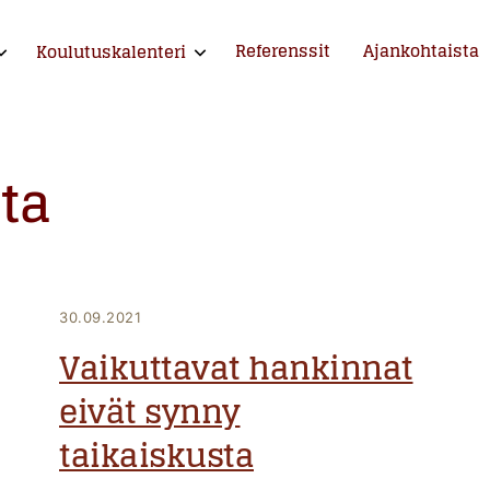
Referenssit
Ajankohtaista
Koulutuskalenteri
xpand child menu
Expand child menu
ntija ja kouluttaja
ta
30.09.2021
Vaikuttavat hankinnat
eivät synny
taikaiskusta