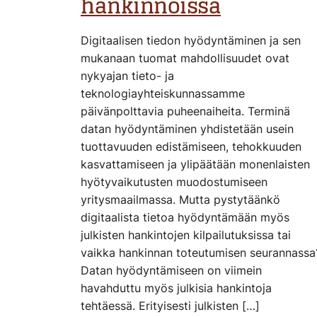
hankinnoissa
Digitaalisen tiedon hyödyntäminen ja sen
mukanaan tuomat mahdollisuudet ovat
nykyajan tieto- ja
teknologiayhteiskunnassamme
päivänpolttavia puheenaiheita. Terminä
datan hyödyntäminen yhdistetään usein
tuottavuuden edistämiseen, tehokkuuden
kasvattamiseen ja ylipäätään monenlaisten
hyötyvaikutusten muodostumiseen
yritysmaailmassa. Mutta pystytäänkö
digitaalista tietoa hyödyntämään myös
julkisten hankintojen kilpailutuksissa tai
vaikka hankinnan toteutumisen seurannassa
Datan hyödyntämiseen on viimein
havahduttu myös julkisia hankintoja
tehtäessä. Erityisesti julkisten […]