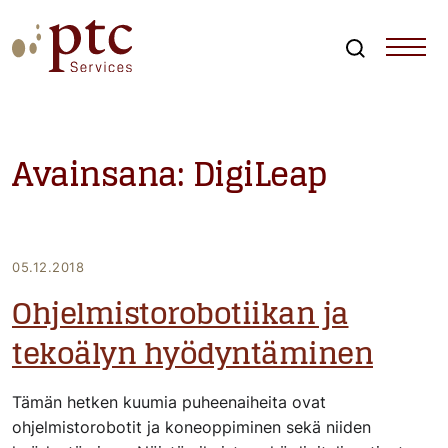
Skip
to
content
Search
PTCServices
Suomen johtava julkisten hankintojen asiantuntija ja
kouluttaja
Avainsana:
DigiLeap
05.12.2018
Ohjelmistorobotiikan ja
tekoälyn hyödyntäminen
Tämän hetken kuumia puheenaiheita ovat
ohjelmistorobotit ja koneoppiminen sekä niiden