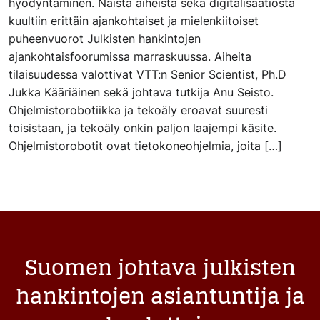
hyödyntäminen. Näistä aiheista sekä digitalisaatiosta
kuultiin erittäin ajankohtaiset ja mielenkiitoiset
puheenvuorot Julkisten hankintojen
ajankohtaisfoorumissa marraskuussa. Aiheita
tilaisuudessa valottivat VTT:n Senior Scientist, Ph.D
Jukka Kääriäinen sekä johtava tutkija Anu Seisto.
Ohjelmistorobotiikka ja tekoäly eroavat suuresti
toisistaan, ja tekoäly onkin paljon laajempi käsite.
Ohjelmistorobotit ovat tietokoneohjelmia, joita […]
Suomen johtava julkisten
hankintojen asiantuntija ja