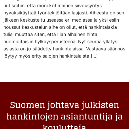
uutisoitiin, että moni kotimainen siivousyritys
hyväksikäyttää työntekijöitään laajasti. Aiheesta on sen
jälkeen keskusteltu useassa eri mediassa ja yksi esiin
noussut keskustelun aihe on ollut, että hankintalakia
tulisi muuttaa siten, että liian alhainen hinta
huomioitaisiin hylkäysperusteena. Nyt seuraa yllätys:
asiasta on jo säädetty hankintalaissa. Vastaava säännös
löytyy myös erityisalojen hankintalaista […]
Suomen johtava julkisten
hankintojen asiantuntija ja
kouluttaja