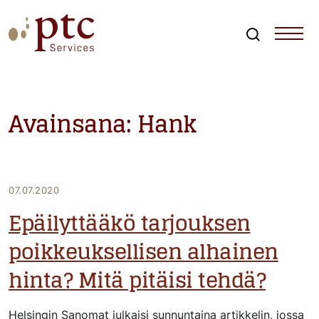
Skip
to
content
Search
PTCServices
Suomen johtava julkisten hankintojen asiantuntija ja
kouluttaja
Avainsana:
Hank
07.07.2020
Epäilyttääkö tarjouksen
poikkeuksellisen alhainen
hinta? Mitä pitäisi tehdä?
Helsingin Sanomat julkaisi sunnuntaina artikkelin, jossa