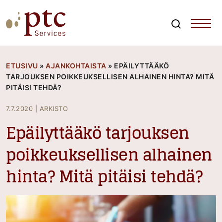
Skip
to
content
Search
PTCServices
Suomen johtava julkisten hankintojen asiantuntija ja
kouluttaja
ETUSIVU
»
AJANKOHTAISTA
»
EPÄILYTTÄÄKÖ
TARJOUKSEN POIKKEUKSELLISEN ALHAINEN HINTA? MITÄ
PITÄISI TEHDÄ?
7.7.2020
|
ARKISTO
Epäilyttääkö tarjouksen
poikkeuksellisen alhainen
hinta? Mitä pitäisi tehdä?