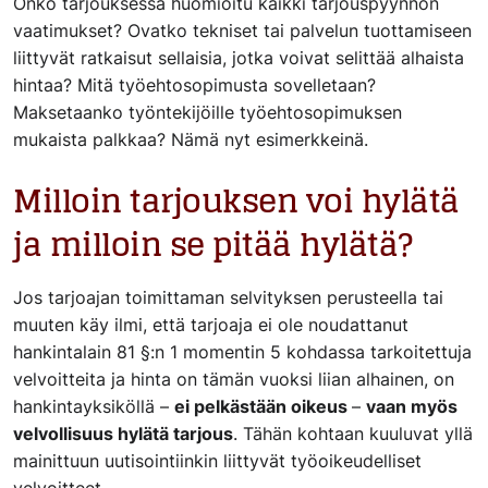
Onko tarjouksessa huomioitu kaikki tarjouspyynnön
vaatimukset? Ovatko tekniset tai palvelun tuottamiseen
liittyvät ratkaisut sellaisia, jotka voivat selittää alhaista
hintaa? Mitä työehtosopimusta sovelletaan?
Maksetaanko työntekijöille työehtosopimuksen
mukaista palkkaa? Nämä nyt esimerkkeinä.
Milloin tarjouksen voi hylätä
ja milloin se pitää hylätä?
Jos tarjoajan toimittaman selvityksen perusteella tai
muuten käy ilmi, että tarjoaja ei ole noudattanut
hankintalain 81 §:n 1 momentin 5 kohdassa tarkoitettuja
velvoitteita ja hinta on tämän vuoksi liian alhainen, on
hankintayksiköllä –
ei pelkästään oikeus
–
vaan myös
velvollisuus hylätä tarjous
. Tähän kohtaan kuuluvat yllä
mainittuun uutisointiinkin liittyvät työoikeudelliset