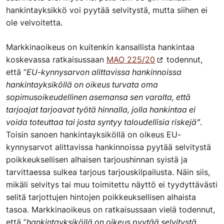
hankintayksikkö voi pyytää selvitystä, mutta siihen ei
ole velvoitetta.
Markkinaoikeus on kuitenkin kansallista hankintaa
koskevassa ratkaisussaan
MAO 225/20
todennut,
että ”
EU-kynnysarvon alittavissa hankinnoissa
hankintayksiköllä on oikeus turvata oma
sopimusoikeudellinen asemansa sen varalta, että
tarjoajat tarjoavat työtä hinnalla, jolla hankintaa ei
voida toteuttaa tai josta syntyy taloudellisia riskejä”
.
Toisin sanoen hankintayksiköllä on oikeus EU-
kynnysarvot alittavissa hankinnoissa pyytää selvitystä
poikkeuksellisen alhaisen tarjoushinnan syistä ja
tarvittaessa sulkea tarjous tarjouskilpailusta. Näin siis,
mikäli selvitys tai muu toimitettu näyttö ei tyydyttävästi
selitä tarjottujen hintojen poikkeuksellisen alhaista
tasoa. Markkinaoikeus on ratkaisussaan vielä todennut,
että ”
hankintayksiköllä on oikeus pyytää selvitystä