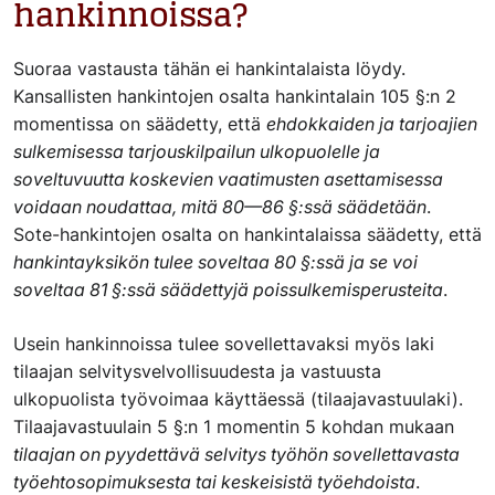
hankinnoissa?
Suoraa vastausta tähän ei hankintalaista löydy.
Kansallisten hankintojen osalta hankintalain 105 §:n 2
momentissa on säädetty, että
ehdokkaiden ja tarjoajien
sulkemisessa tarjouskilpailun ulkopuolelle ja
soveltuvuutta koskevien vaatimusten asettamisessa
voidaan noudattaa, mitä 80—86 §:ssä säädetään
.
Sote-hankintojen osalta on hankintalaissa säädetty, että
hankintayksikön tulee soveltaa 80 §:ssä ja se voi
soveltaa 81 §:ssä säädettyjä poissulkemisperusteita
.
Usein hankinnoissa tulee sovellettavaksi myös laki
tilaajan selvitysvelvollisuudesta ja vastuusta
ulkopuolista työvoimaa käyttäessä (tilaajavastuulaki).
Tilaajavastuulain 5 §:n 1 momentin 5 kohdan mukaan
tilaajan on pyydettävä selvitys työhön sovellettavasta
työehtosopimuksesta tai keskeisistä työehdoista
.