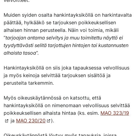
velvoitteet.
Muiden syiden osalta hankintayksiköllä on harkintavalta
päättää, hylkääkö se tarjouksen poikkeuksellisen
alhaisen hinnan perusteella. Näin voi toimia, mikäli
”
tarjoajan antama selvitys ja muu toimitettu näyttö ei
tyydyttävästi selitä tarjottujen hintojen tai kustannusten
alhaista tasoa
”.
Hankintayksiköllä on siis joka tapauksessa velvollisuus
ja myös keinoja selvittää tarjouksen sisältöä ja
perusteita tarkemmin.
Myös oikeuskäytännössä on katsottu, että
hankintayksiköllä on nimenomaan velvollisuus selvittää
poikkeuksellisen alhaista hintaa (ks. esim.
MAO 323/19
ja
MAO 230/20
).
Oikeuskäytännöstä löytyy myös tapauksia, joissa