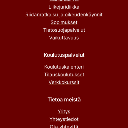
Liikejuridiikka
Riidanratkaisu ja oikeudenkäynnit
Sopimukset
Tietosuojapalvelut
Vaikuttavuus
Koulutuspalvelut
Koulutuskalenteri
Tilauskoulutukset
Verkkokurssit
Tietoa meistä
Yritys
Yhteystiedot
Ota yhteyttä