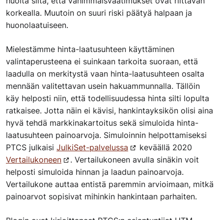
huolta siitä, että vähimmäisvaatimukset ovat riittävän
korkealla. Muutoin on suuri riski päätyä halpaan ja
huonolaatuiseen.
Mielestämme hinta-laatusuhteen käyttäminen
valintaperusteena ei suinkaan tarkoita suoraan, että
laadulla on merkitystä vaan hinta-laatusuhteen osalta
mennään valitettavan usein hakuammunnalla. Tällöin
käy helposti niin, että todellisuudessa hinta silti lopulta
ratkaisee. Jotta näin ei kävisi, hankintayksikön olisi aina
hyvä tehdä markkinakartoitus sekä simuloida hinta-
laatusuhteen painoarvoja. Simuloinnin helpottamiseksi
PTCS julkaisi
JulkiSet-palvelussa
keväällä 2020
Vertailukoneen
. Vertailukoneen avulla sinäkin voit
helposti simuloida hinnan ja laadun painoarvoja.
Vertailukone auttaa entistä paremmin arvioimaan, mitkä
painoarvot sopisivat mihinkin hankintaan parhaiten.