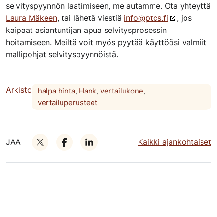
selvityspyynnön laatimiseen, me autamme. Ota yhteyttä
Laura Mäkeen
, tai lähetä viestiä
info@ptcs.fi
, jos
kaipaat asiantuntijan apua selvitysprosessin
hoitamiseen. Meiltä voit myös pyytää käyttöösi valmiit
mallipohjat selvityspyynnöistä.
Arkisto
halpa hinta
,
Hank
,
vertailukone
,
vertailuperusteet
JAA
Kaikki ajankohtaiset