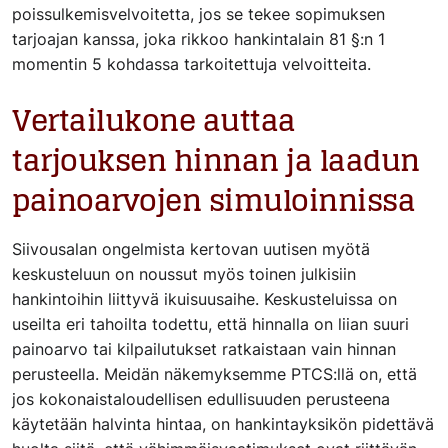
poissulkemisvelvoitetta, jos se tekee sopimuksen
tarjoajan kanssa, joka rikkoo hankintalain 81 §:n 1
momentin 5 kohdassa tarkoitettuja velvoitteita.
Vertailukone auttaa
tarjouksen hinnan ja laadun
painoarvojen simuloinnissa
Siivousalan ongelmista kertovan uutisen myötä
keskusteluun on noussut myös toinen julkisiin
hankintoihin liittyvä ikuisuusaihe. Keskusteluissa on
useilta eri tahoilta todettu, että hinnalla on liian suuri
painoarvo tai kilpailutukset ratkaistaan vain hinnan
perusteella. Meidän näkemyksemme PTCS:llä on, että
jos kokonaistaloudellisen edullisuuden perusteena
käytetään halvinta hintaa, on hankintayksikön pidettävä