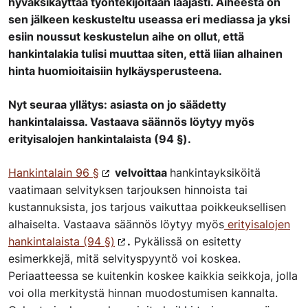
hyväksikäyttää työntekijöitään laajasti. Aiheesta on
sen jälkeen keskusteltu useassa eri mediassa ja yksi
esiin noussut keskustelun aihe on ollut, että
hankintalakia tulisi muuttaa siten, että liian alhainen
hinta huomioitaisiin hylkäysperusteena.
Nyt seuraa yllätys: asiasta on jo säädetty
hankintalaissa. Vastaava säännös löytyy myös
erityisalojen hankintalaista (94 §).
Hankintalain 96 §
velvoittaa
hankintayksiköitä
vaatimaan selvityksen tarjouksen hinnoista tai
kustannuksista, jos tarjous vaikuttaa poikkeuksellisen
alhaiselta. Vastaava säännös löytyy myös
erityisalojen
hankintalaista (94 §)
.
Pykälissä on esitetty
esimerkkejä, mitä selvityspyyntö voi koskea.
Periaatteessa se kuitenkin koskee kaikkia seikkoja, jolla
voi olla merkitystä hinnan muodostumisen kannalta.