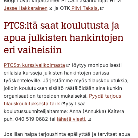
Blogin ovat kirjoittaneet PTCS:n asiantuntijat HTM
Jesse Hakkarainen
ja OTK
Pilvi Takala.
PTCS:ltä saat koulutusta ja
apua julkisten hankintojen
eri vaiheisiin
PTCS:n kurssivalikoimasta
löytyy monipuolisesti
erilaisia kursseja julkisten hankintojen parissa
työskenteleville. Järjestämme myös tilauskoulutuksia,
jolloin koulutuksen sisältö räätälöidään aina kunkin
organisaation tarpeiden mukaiseksi.
Pyydä tarjous
tilauskoulutuksesta tai k
ysy lisää
koulutussuunnitelijaltamme: Anna (Annukka) Kaitera
puh. 040 519 0682 tai
lähetä viesti.
Jos liian halpa tarjoushinta epäilyttää ja tarvitset apua