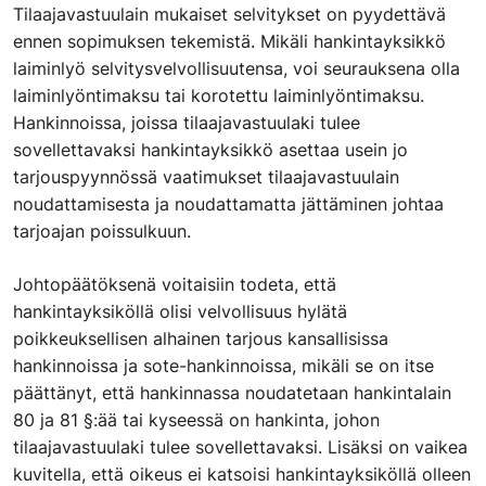
Tilaajavastuulain mukaiset selvitykset on pyydettävä
ennen sopimuksen tekemistä. Mikäli hankintayksikkö
laiminlyö selvitysvelvollisuutensa, voi seurauksena olla
laiminlyöntimaksu tai korotettu laiminlyöntimaksu.
Hankinnoissa, joissa tilaajavastuulaki tulee
sovellettavaksi hankintayksikkö asettaa usein jo
tarjouspyynnössä vaatimukset tilaajavastuulain
noudattamisesta ja noudattamatta jättäminen johtaa
tarjoajan poissulkuun.
Johtopäätöksenä voitaisiin todeta, että
hankintayksiköllä olisi velvollisuus hylätä
poikkeuksellisen alhainen tarjous kansallisissa
hankinnoissa ja sote-hankinnoissa, mikäli se on itse
päättänyt, että hankinnassa noudatetaan hankintalain
80 ja 81 §:ää tai kyseessä on hankinta, johon
tilaajavastuulaki tulee sovellettavaksi. Lisäksi on vaikea
kuvitella, että oikeus ei katsoisi hankintayksiköllä olleen