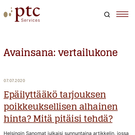
Skip
to
content
Search
PTCServices
Suomen johtava julkisten hankintojen asiantuntija ja
kouluttaja
Avainsana:
vertailukone
07.07.2020
Epäilyttääkö tarjouksen
poikkeuksellisen alhainen
hinta? Mitä pitäisi tehdä?
Helsingin Sanomat julkaisi sunnuntaina artikkelin, jossa