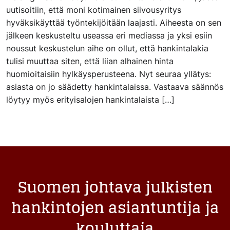
uutisoitiin, että moni kotimainen siivousyritys
hyväksikäyttää työntekijöitään laajasti. Aiheesta on sen
jälkeen keskusteltu useassa eri mediassa ja yksi esiin
noussut keskustelun aihe on ollut, että hankintalakia
tulisi muuttaa siten, että liian alhainen hinta
huomioitaisiin hylkäysperusteena. Nyt seuraa yllätys:
asiasta on jo säädetty hankintalaissa. Vastaava säännös
löytyy myös erityisalojen hankintalaista […]
Suomen johtava julkisten
hankintojen asiantuntija ja
kouluttaja