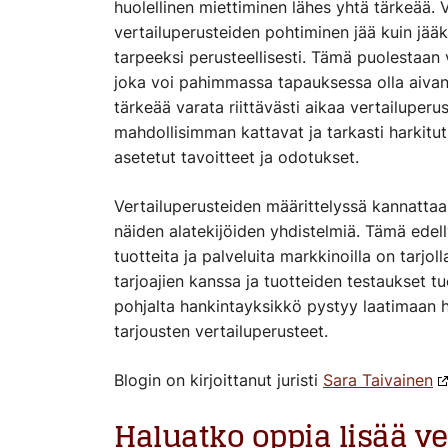
huolellinen miettiminen lähes yhtä tärkeää. V
vertailuperusteiden pohtiminen jää kuin jääki
tarpeeksi perusteellisesti. Tämä puolestaan
joka voi pahimmassa tapauksessa olla aivan t
tärkeää varata riittävästi aikaa vertailuper
mahdollisimman kattavat ja tarkasti harkitut
asetetut tavoitteet ja odotukset.
Vertailuperusteiden määrittelyssä kannattaa 
näiden alatekijöiden yhdistelmiä. Tämä edelly
tuotteita ja palveluita markkinoilla on tarjol
tarjoajien kanssa ja tuotteiden testaukset t
pohjalta hankintayksikkö pystyy laatimaan h
tarjousten vertailuperusteet.
Blogin on kirjoittanut juristi
Sara Ta
ivainen
Haluatko oppia lisää v