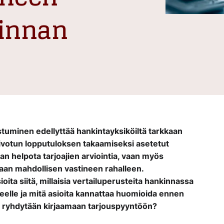
kinnan
stuminen edellyttää hankintayksiköiltä tarkkaan
Toivotun lopputuloksen takaamiseksi asetetut
an helpota tarjoajien arviointia, vaan myös
haan mahdollisen vastineen rahalleen.
sioita siitä, millaisia vertailuperusteita hankinnassa
kkeelle ja mitä asioita kannattaa huomioida ennen
ta ryhdytään kirjaamaan tarjouspyyntöön?