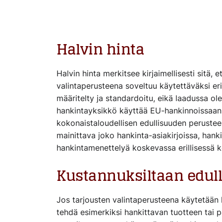
Halvin hinta
Halvin hinta merkitsee kirjaimellisesti sitä, e
valintaperusteena soveltuu käytettäväksi eri
määritelty ja standardoitu, eikä laadussa ole
hankintayksikkö käyttää EU-hankinnoissaan
kokonaistaloudellisen edullisuuden perustee
mainittava joko hankinta-asiakirjoissa, hank
hankintamenettelyä koskevassa erillisessä 
Kustannuksiltaan edull
Jos tarjousten valintaperusteena käytetään k
tehdä esimerkiksi hankittavan tuotteen tai p