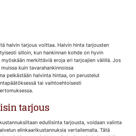
ttä halvin tarjous voittaa. Halvin hinta tarjousten
tyisesti silloin, kun hankinnan kohde on hyvin
 myöskään merkittäviä eroja eri tarjoajien välillä. Jos
 muissa kuin tavarahankinnoissa
na pelkästään halvinta hintaa, on perustelut
intapäätöksessä tai vaihtoehtoisesti
kertomuksessa.
isin tarjous
ustannuksiltaan edullisinta tarjousta, voidaan valinta
alvelun elinkaarikustannuksia vertailemalla. Tätä