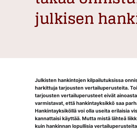
julkisen han
Julkisten hankintojen kilpailutuksissa onni
harkittuja tarjousten vertailuperusteita. 
tarjousten vertailuperusteet eivät ainoasta
varmistavat, että hankintayksikkö saa par
Hankintayksiköllä voi olla useita erilaisia vi
kannattaisi käyttää. Mutta mistä lähteä lii
kuin hankinnan lopullisia vertailuperustei