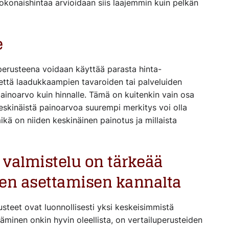
okonaishintaa arvioidaan siis laajemmin kuin pelkän
e
perusteena voidaan käyttää parasta hinta-
 että laadukkaampien tavaroiden tai palveluiden
painoarvo kuin hinnalle. Tämä on kuitenkin vain osa
keskinäistä painoarvoa suurempi merkitys voi olla
mikä on niiden keskinäinen painotus ja millaista
valmistelu on tärkeää
den asettamisen kannalta
steet ovat luonnollisesti yksi keskeisimmistä
äminen onkin hyvin oleellista, on vertailuperusteiden