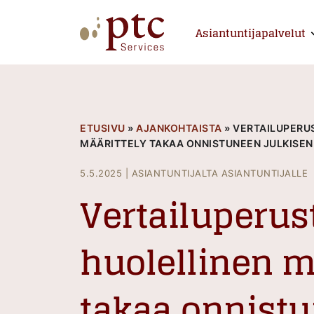
Skip
to
Asiantuntijapalvelut
E
content
PTCServices
Suomen johtava julkisten hankintojen asiantu
ETUSIVU
»
AJANKOHTAISTA
»
VERTAILUPERU
MÄÄRITTELY TAKAA ONNISTUNEEN JULKISEN
5.5.2025
|
ASIANTUNTIJALTA ASIANTUNTIJALLE
Vertailuperus
huolellinen m
takaa onnist