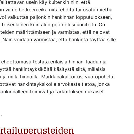
alitettavan usein käy kuitenkin niin, että
n viime hetkeen eikä niitä ehditä tai osata miettiä
 voi vaikuttaa paljonkin hankinnan lopputulokseen,
oisenlainen kuin alun perin oli suunniteltu. On
usteiden määrittämiseen ja varmistaa, että ne ovat
. Näin voidaan varmistaa, että hankinta täyttää sille
ehdottomasti testata erilaisia hinnan, laadun ja
ttää hankintayksiköltä käsitystä siitä, millaisia
la ja millä hinnoilla. Markkinakartoitus, vuoropuhelu
uottavat hankintayksikölle arvokasta tietoa, jonka
ankinnalleen toimivat ja tarkoituksenmukaiset
.
ertailuperusteiden