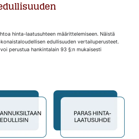
edullisuuden
ehtoa hinta-laatusuhteen määrittelemiseen. Näistä
onaistaloudellisen edullisuuden vertailuperusteet.
 voi perustua hankintalain 93 §:n mukaisesti