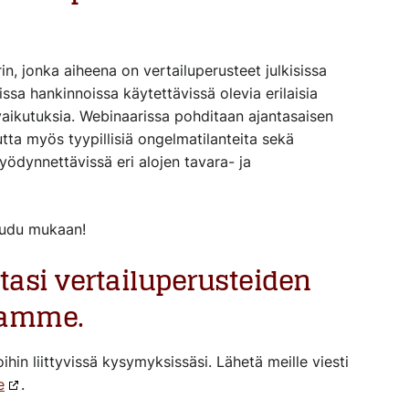
n, jonka aiheena on vertailuperusteet julkisissa
issa hankinnoissa käytettävissä olevia erilaisia
 vaikutuksia. Webinaarissa pohditaan ajantasaisen
ta myös tyypillisiä ongelmatilanteita sekä
yödynnettävissä eri alojen tavara- ja
audu mukaan!
asi vertailuperusteiden
tamme.
ihin liittyvissä kysymyksissäsi. Lähetä meille viesti
e
.