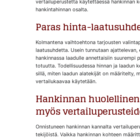
vertailuperustetta käytettäessä hankinnan k
hankintahinnan osalta.
Paras hinta-laatusuhd
Kolmantena vaihtoehtona tarjousten valinta
laatusuhdetta. Usein tunnutaan ajattelevan,
hankinnassa laadulle annettaisiin suurempi 
totuutta. Todellisuudessa hinnan ja laadun 
sillä, miten laadun alatekijät on määritelty, 
vertailukaavaa käytetään.
Hankinnan huolellinen 
myös vertailuperustei
Onnistuneen hankinnan kannalta vertailuperu
tekijöistä. Vaikka hankinnan kohteen määritt