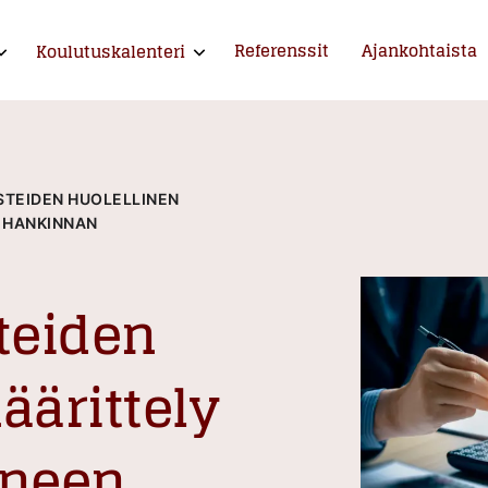
Referenssit
Ajankohtaista
Koulutuskalenteri
xpand child menu
Expand child menu
ntija ja kouluttaja
STEIDEN HUOLELLINEN
 HANKINNAN
teiden
äärittely
uneen