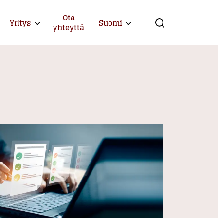
Ota
Yritys
Suomi
Expand child menu
Expand child menu
yhteyttä
Search