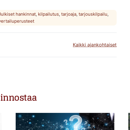
Julkiset hankinnat
,
kilpailutus
,
tarjoaja
,
tarjouskilpailu
,
vertailuperusteet
Kaikki ajankohtaiset
iinnostaa