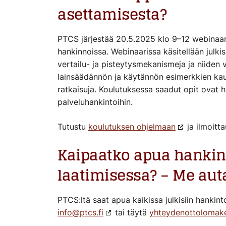
asettamisesta?
PTCS järjestää 20.5.2025 klo 9–12 webinaari
hankinnoissa. Webinaarissa käsitellään julkis
vertailu- ja pisteytysmekanismeja ja niiden
lainsäädännön ja käytännön esimerkkien kaut
ratkaisuja. Koulutuksessa saadut opit ovat h
palveluhankintoihin.
Tutustu
koulutuksen ohjelmaan
ja ilmoitt
Kaipaatko apua hankint
laatimisessa? – Me au
PTCS:ltä saat apua kaikissa julkisiin hankinto
info@ptcs.fi
tai täytä
yhteydenottolomak