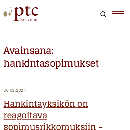
Skip
to
content
Search
PTCServices
Suomen johtava julkisten hankintojen asiantuntija ja
kouluttaja
Avainsana:
hankintasopimukset
26.02.2024
Hankintayksikön on
reagoitava
sopimusrikkomuksiin –