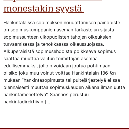
monestakin syystä
Hankintalaissa sopimuksen noudattamisen painopiste
on sopimuskumppanien aseman tarkastelun sijasta
sopimussuhteen ulkopuolisten tahojen oikeuksien
turvaamisessa ja tehokkaassa oikeussuojassa.
Alkuperäisistä sopimusehdoista poikkeava sopimus
saattaa muuttaa valitun toimittajan asemaa
edullisemmaksi, jolloin voidaan joutua pohtimaan
olisiko joku muu voinut voittaa Hankintalain 136 §:n
mukaan ”hankintasopimusta tai puitejärjestelyä ei saa
olennaisesti muuttaa sopimuskauden aikana ilman uutta
hankintamenettelyä”. Säännös perustuu
hankintadirektiivin […]