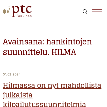
Skip
to
content
Search
PTCServices
Suomen johtava julkisten hankintojen asiantuntija ja
kouluttaja
Avainsana:
hankintojen
suunnittelu. HILMA
01.02.2024
Hilmassa on nyt mahdollista
julkaista
kilpailutussuunnitelmia