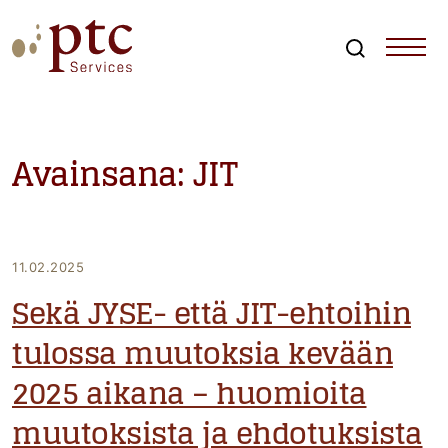
Skip
to
content
Search
PTCServices
Suomen johtava julkisten hankintojen asiantuntija ja
kouluttaja
Avainsana:
JIT
11.02.2025
Sekä JYSE- että JIT-ehtoihin
tulossa muutoksia kevään
2025 aikana – huomioita
muutoksista ja ehdotuksista