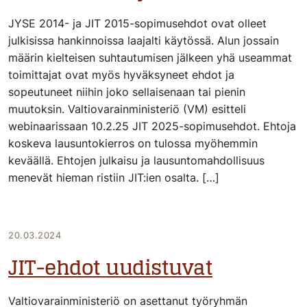
JYSE 2014- ja JIT 2015-sopimusehdot ovat olleet
julkisissa hankinnoissa laajalti käytössä. Alun jossain
määrin kielteisen suhtautumisen jälkeen yhä useammat
toimittajat ovat myös hyväksyneet ehdot ja
sopeutuneet niihin joko sellaisenaan tai pienin
muutoksin. Valtiovarainministeriö (VM) esitteli
webinaarissaan 10.2.25 JIT 2025-sopimusehdot. Ehtoja
koskeva lausuntokierros on tulossa myöhemmin
keväällä. Ehtojen julkaisu ja lausuntomahdollisuus
menevät hieman ristiin JIT:ien osalta. […]
20.03.2024
JIT-ehdot uudistuvat
Valtiovarainministeriö on asettanut työryhmän