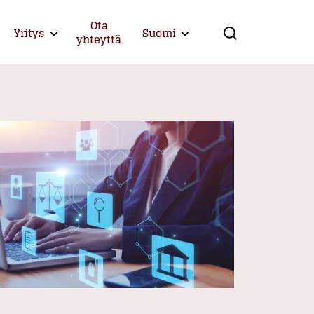
Ota
Yritys
Suomi
Expand child menu
Expand child menu
yhteyttä
Search