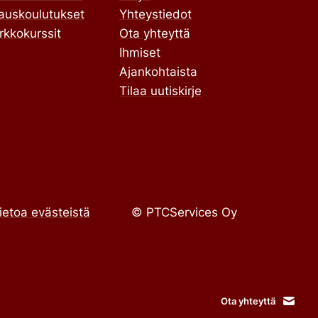
lauskoulutukset
Yhteystiedot
rkkokurssit
Ota yhteyttä
Ihmiset
Ajankohtaista
Tilaa uutiskirje
ietoa evästeistä
© PTCServices Oy
Ota yhteyttä