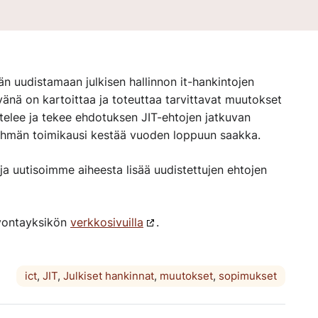
än uudistamaan julkisen hallinnon it-hankintojen
änä on kartoittaa ja toteuttaa tarvittavat muutokset
telee ja tekee ehdotuksen JIT-ehtojen jatkuvan
ryhmän toimikausi kestää vuoden loppuun saakka.
a uutisoimme aiheesta lisää uudistettujen ehtojen
euvontayksikön
verkkosivuilla
.
ict
,
JIT
,
Julkiset hankinnat
,
muutokset
,
sopimukset