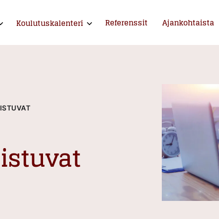
Referenssit
Ajankohtaista
Koulutuskalenteri
xpand child menu
Expand child menu
ntija ja kouluttaja
ISTUVAT
istuvat