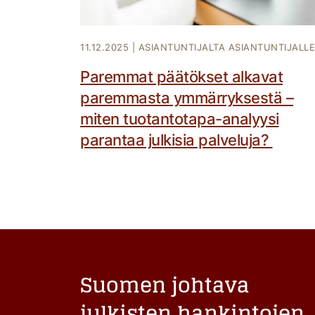
11.12.2025
|
ASIANTUNTIJALTA ASIANTUNTIJALLE
Paremmat päätökset alkavat
paremmasta ymmärryksestä –
miten tuotantotapa-analyysi
parantaa julkisia palveluja?
Suomen johtava
julkisten hankintojen