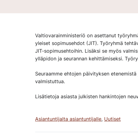
Valtiovarainministeriö on asettanut työryhm
yleiset sopimusehdot (JIT). Työryhmä tehtäv
JIT-sopimusehtoihin. Lisäksi se myös valmis
ylläpidon ja seurannan kehittämiseksi. Työ
Seuraamme ehtojen päivityksen etenemistä j
valmistuttua.
Lisätietoja asiasta julkisten hankintojen n
Asiantuntijalta asiantuntijalle
,
Uutiset