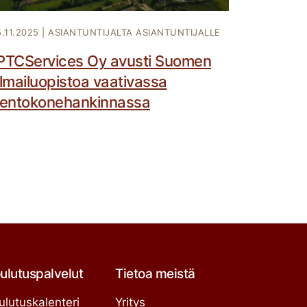
5.11.2025
|
ASIANTUNTIJALTA ASIANTUNTIJALLE
PTCServices Oy avusti Suomen
ilmailuopistoa vaativassa
lentokonehankinnassa
ulutuspalvelut
Tietoa meistä
ulutuskalenteri
Yritys