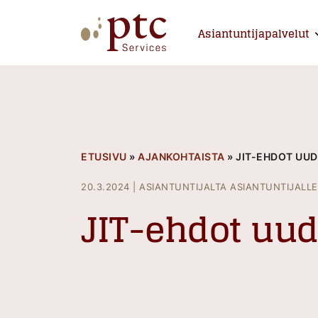
Skip
to
Asiantuntijapalvelut
E
content
PTCServices
Suomen johtava julkisten hankintojen asiantu
ETUSIVU
»
AJANKOHTAISTA
»
JIT-EHDOT UUD
20.3.2024
|
ASIANTUNTIJALTA ASIANTUNTIJALLE
JIT-ehdot uud