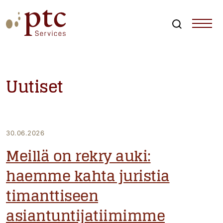
Skip
to
content
Search
PTCServices
Suomen johtava julkisten hankintojen asiantuntija ja
kouluttaja
Uutiset
30.06.2026
Meillä on rekry auki:
haemme kahta juristia
timanttiseen
asiantuntijatiimimme