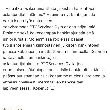
Haluatko osaksi timanttista julkisten hankintojen
asiantuntijatiimiämme? Haemme nyt kahta juristia
vakituiseen työsuhteeseen
vahvistamaan PTCServices Oy:n asiantuntijatiimiä.
Etsimme sekä kokeneempaa hankintajuristia että
juniorijuristia. Molemmissa rooleissa pääset
työskentelemään kiinnostavien julkisten hankintojen
parissa kokeneen ja mutkattoman tiimin tuella. Suomen
johtava julkisten hankintojen
asiantuntijatoimisto PTCServices Oy tarjoaa
erinomaisen näköalapaikan julkisiin hankintoihin. Meillä
pääset avustamaan asiakkaitamme mielenkiintoisten ja
yhteiskunnallisesti merkittävien hankkeiden
läpiviemisessä. Kokenut […]
03.06.2026