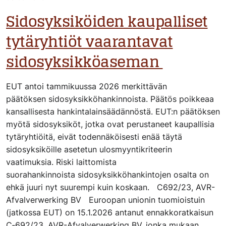
Sidosyksiköiden kaupalliset
tytäryhtiöt vaarantavat
sidosyksikköaseman
EUT antoi tammikuussa 2026 merkittävän
päätöksen sidosyksikköhankinnoista. Päätös poikkeaa
kansallisesta hankintalainsäädännöstä. EUT:n päätöksen
myötä sidosyksiköt, jotka ovat perustaneet kaupallisia
tytäryhtiöitä, eivät todennäköisesti enää täytä
sidosyksiköille asetetun ulosmyyntikriteerin
vaatimuksia. Riski laittomista
suorahankinnoista sidosyksikköhankintojen osalta on
ehkä juuri nyt suurempi kuin koskaan. C692/23, AVR-
Afvalverwerking BV Euroopan unionin tuomioistuin
(jatkossa EUT) on 15.1.2026 antanut ennakkoratkaisun
C‑692/23, AVR-Afvalverwerking BV, jonka mukaan