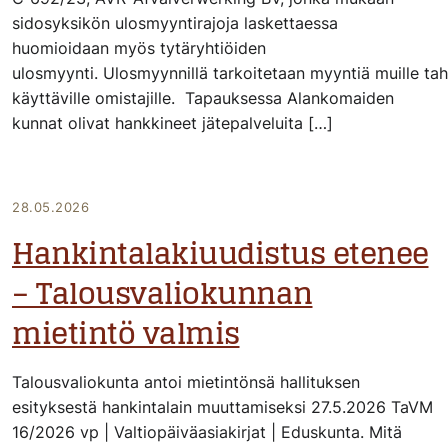
sidosyksikön ulosmyyntirajoja laskettaessa
huomioidaan myös tytäryhtiöiden
ulosmyynti. Ulosmyynnillä tarkoitetaan myyntiä muille ta
käyttäville omistajille. Tapauksessa Alankomaiden
kunnat olivat hankkineet jätepalveluita […]
28.05.2026
Hankintalakiuudistus etenee
– Talousvaliokunnan
mietintö valmis
Talousvaliokunta antoi mietintönsä hallituksen
esityksestä hankintalain muuttamiseksi 27.5.2026 TaVM
16/2026 vp | Valtiopäiväasiakirjat | Eduskunta. Mitä