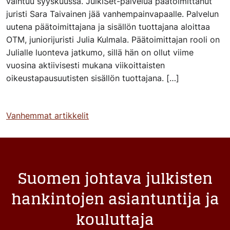
vaihtuu syyskuussa. JulkiSet-palvelua päätoimittanut
juristi Sara Taivainen jää vanhempainvapaalle. Palvelun
uutena päätoimittajana ja sisällön tuottajana aloittaa
OTM, juniorijuristi Julia Kulmala. Päätoimittajan rooli on
Julialle luonteva jatkumo, sillä hän on ollut viime
vuosina aktiivisesti mukana viikoittaisten
oikeustapausuutisten sisällön tuottajana. […]
Artikkelien
Vanhemmat artikkelit
selaus
Suomen johtava julkisten
hankintojen asiantuntija ja
kouluttaja