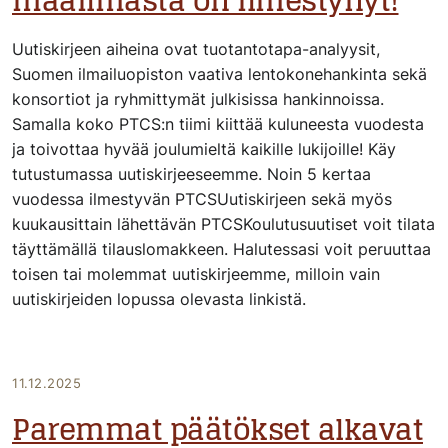
maailmasta on ilmestynyt!
Uutiskirjeen aiheina ovat tuotantotapa-analyysit,
Suomen ilmailuopiston vaativa lentokonehankinta sekä
konsortiot ja ryhmittymät julkisissa hankinnoissa.
Samalla koko PTCS:n tiimi kiittää kuluneesta vuodesta
ja toivottaa hyvää joulumieltä kaikille lukijoille! Käy
tutustumassa uutiskirjeeseemme. Noin 5 kertaa
vuodessa ilmestyvän PTCSUutiskirjeen sekä myös
kuukausittain lähettävän PTCSKoulutusuutiset voit tilata
täyttämällä tilauslomakkeen. Halutessasi voit peruuttaa
toisen tai molemmat uutiskirjeemme, milloin vain
uutiskirjeiden lopussa olevasta linkistä.
11.12.2025
Paremmat päätökset alkavat