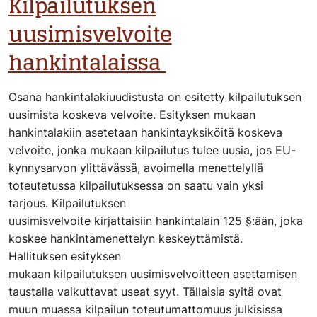
Kilpailutuksen
uusimisvelvoite
hankintalaissa
Osana hankintalakiuudistusta on esitetty kilpailutuksen
uusimista koskeva velvoite. Esityksen mukaan
hankintalakiin asetetaan hankintayksiköitä koskeva
velvoite, jonka mukaan kilpailutus tulee uusia, jos EU-
kynnysarvon ylittävässä, avoimella menettelyllä
toteutetussa kilpailutuksessa on saatu vain yksi
tarjous. Kilpailutuksen
uusimisvelvoite kirjattaisiin hankintalain 125 §:ään, joka
koskee hankintamenettelyn keskeyttämistä.
Hallituksen esityksen
mukaan kilpailutuksen uusimisvelvoitteen asettamisen
taustalla vaikuttavat useat syyt. Tällaisia syitä ovat
muun muassa kilpailun toteutumattomuus julkisissa