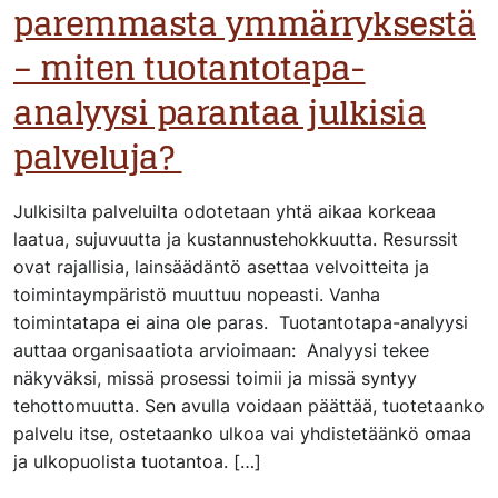
paremmasta ymmärryksestä
– miten tuotantotapa-
analyysi parantaa julkisia
palveluja?
Julkisilta palveluilta odotetaan yhtä aikaa korkeaa
laatua, sujuvuutta ja kustannustehokkuutta. Resurssit
ovat rajallisia, lainsäädäntö asettaa velvoitteita ja
toimintaympäristö muuttuu nopeasti. Vanha
toimintatapa ei aina ole paras. Tuotantotapa-analyysi
auttaa organisaatiota arvioimaan: Analyysi tekee
näkyväksi, missä prosessi toimii ja missä syntyy
tehottomuutta. Sen avulla voidaan päättää, tuotetaanko
palvelu itse, ostetaanko ulkoa vai yhdistetäänkö omaa
ja ulkopuolista tuotantoa. […]